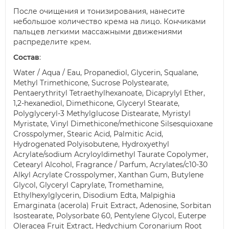
После очищения и тонизирования, нанесите
небольшое количество крема на лицо. Кончиками
пальцев легкими массажными движениями
распределите крем.
Состав
:
Water / Aqua / Eau, Propanediol, Glycerin, Squalane,
Methyl Trimethicone, Sucrose Polystearate,
Pentaerythrityl Tetraethylhexanoate, Dicaprylyl Ether,
1,2-hexanediol, Dimethicone, Glyceryl Stearate,
Polyglyceryl-3 Methylglucose Distearate, Myristyl
Myristate, Vinyl Dimethicone/methicone Silsesquioxane
Crosspolymer, Stearic Acid, Palmitic Acid,
Hydrogenated Polyisobutene, Hydroxyethyl
Acrylate/sodium Acryloyldimethyl Taurate Copolymer,
Cetearyl Alcohol, Fragrance / Parfum, Acrylates/c10-30
Alkyl Acrylate Crosspolymer, Xanthan Gum, Butylene
Glycol, Glyceryl Caprylate, Tromethamine,
Ethylhexylglycerin, Disodium Edta, Malpighia
Emarginata (acerola) Fruit Extract, Adenosine, Sorbitan
Isostearate, Polysorbate 60, Pentylene Glycol, Euterpe
Oleracea Fruit Extract, Hedychium Coronarium Root