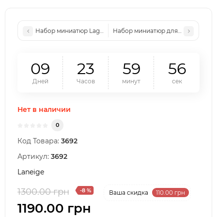
Набор миниатюр Lagom Travel Kit 90ml
Набор миниатюр для лица Missha 5x
0
9
2
3
5
9
5
5
Дней
Часов
минут
сек
Нет в наличии
0
Код Товара:
3692
Артикул:
3692
Laneige
1300.00 грн
-8 %
Ваша cкидка
110.00 грн
1190.00 грн