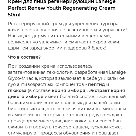
Крем для лица регенерирующий
Laneige
Perfect Renew Youth Regenerating Cream
50ml
Регенерирующий крем для укрепления тургора
кожи, восстановления её эластичности и упругости!
Насыщает дерму питательными веществами,
великолепно увлажняет и смягчает покров кожи,
дарит ей заряд энергии и здоровый блеск!
Что в составе?
При создании крема использовалась
запатентованная технология, разработанная Laneige,
Glyco-Miracle, которая заключает в себе уникальное
дуо антивозрастных компонентов -
пептид
и
глюкоза
(в составе
корня имбиря
). Э
кстракт корня
дикого имбиря
имеет богатый состав, насыщенный
большим количеством полезных для нашей кожи
биоктивных веществ, включая витамины, минералы
и аминокислы, которые не только предупреждают
преждевременное увядание кожи, но и способны
оживить и вернуть тонус уставшей, тусклой коже,
стимулируют процессы обновления и повышает