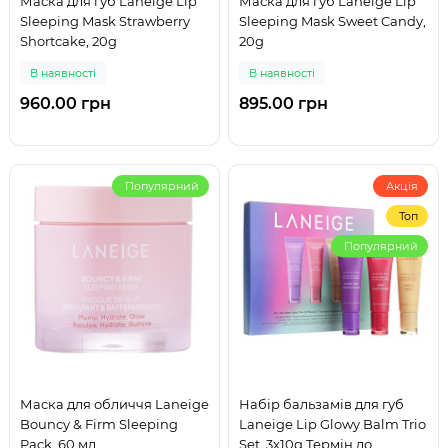
Маска для губ Laneige Lip
Маска для губ Laneige Lip
Sleeping Mask Strawberry
Sleeping Mask Sweet Candy,
Shortcake, 20g
20g
В наявності
В наявності
960.00 грн
895.00 грн
Популярний
Акція
Топ
Популярний
Маска для обличчя Laneige
Набір бальзамів для губ
Bouncy & Firm Sleeping
Laneige Lip Glowy Balm Trio
Pack, 60 мл
Set, 3х10g Термін до