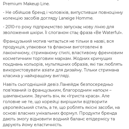
Premium Makeup Line.
- Не обійшов бренд і чоловіків, випустивши повноцінну
колекцію засобів догляду Laneige Homme.
- 2010-го року підприємство запускає нову лінію для
зволоження шкіри. Її слоганом стає фраза «Be Waterful».
Французький мотив читається не тільки в назві, вся
продукція, упаковки та флакони виготовлені в
лаконічному, стриманому стилі, властивому френчовим
косметичним торговим маркам. Жодних кричущих
поєднань кольорів, мультяшних образів, які так люблять
використовувати азіати для дизайну. Тільки стримана
класика у найкращому вигляді.
Навіть сьогоднішній девіз Ланейдж безпосередньо
пов'язаний із французьким, благородним напоєм –
шампанським. Звучить він, як «Ігриста краса». Але
головне не те, що корейці вирішили відтворити
європейський стиль, а те, що роблять якісні засоби, на
основі власних унікальних формул. Продукти бренда
дають змогу відновити водний баланс епідермісу та
дарують йому еластичність.