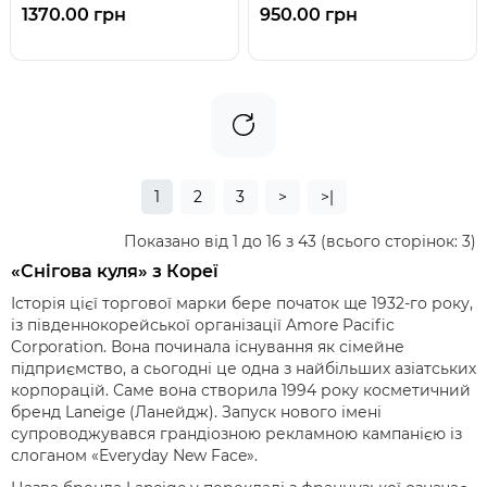
1370.00 грн
950.00 грн
1
2
3
>
>|
Показано від 1 до 16 з 43 (всього сторінок: 3)
«Снігова куля» з Кореї
Історія цієї торгової марки бере початок ще 1932-го року,
із південнокорейської організації Amore Pacific
Corporation. Вона починала існування як сімейне
підприємство, а сьогодні це одна з найбільших азіатських
корпорацій. Саме вона створила 1994 року косметичний
бренд Laneige (Ланейдж). Запуск нового імені
супроводжувався грандіозною рекламною кампанією із
слоганом «Everyday New Face».