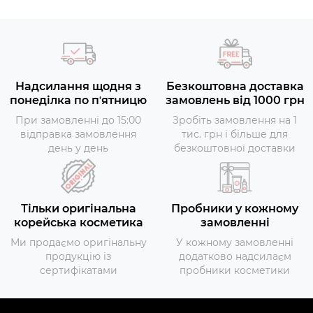
Надсилання щодня з
Безкоштовна доставка
понеділка по пʼятницю
замовлень від 1000 грн
При замовленні до 15:00
Зробіть замовлення на 1
відправка замовлення
тис. грн і більше для
день у день
безкоштовної доставки
Тільки оригінальна
Пробники у кожному
корейська косметика
замовленні
Ми продаємо оригінальну
У кожному замовленні
продукцію із
додатково надсилаєм
сертифікатами
пробники косметики