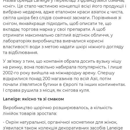
Назва бренда Laneige у перекладі з французької означає
«сніг». Це стало частиною концепції всієї його продукції і
вибрано недарма, адже еталоном краси азіаток є чиста,
світла шкіра без слідів сонячної засмаги. Порівняння зі
снігом, якнайкраще підходить, щоб описати те, що
вкладає торгова марка у свої препарати. А щоб
отримати максимально світлий відтінок обличчя, у
лабораторіях виробництва вивчалися корисні
властивості води з метою надати шкірі ніжного догляду
та відбілювання.
У зв'язку з тим, що компанія обрала досить вузьку нішу
на ринку, вона повільно набирала популярність. І лише
2002-го року вийшла на міжнародну арену. Спершу
відкрилися понад 200 магазинів по всій Азії, потім
почали з'являтися бутики в Європі та інших континентах.
І справа рушила з місця, як снігова куля.
Laneige: якісно та зі смаком
Виробництво щорічно розширювалось, а кількість
лінійок товарів зростала:
- Окрім натуральної, органічної косметики для жінок,
з'явилася також колекція декоративних засобів Laneige