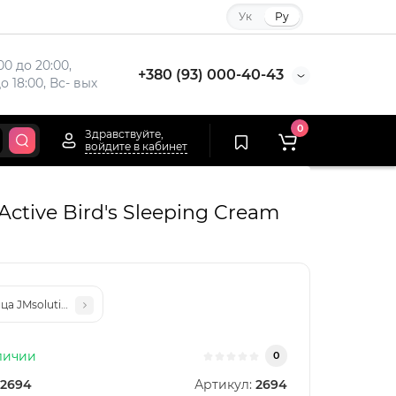
Ук
Ру
00 до 20:00, 
+380 (93) 000-40-43
до 18:00, Вс- вых
0
Здравствуйте,
войдите в кабинет
ctive Bird's Sleeping Cream
ца JMsolution Active Pink Snail Sleeping Cream Prime 4ml
личии
0
2694
Артикул:
2694