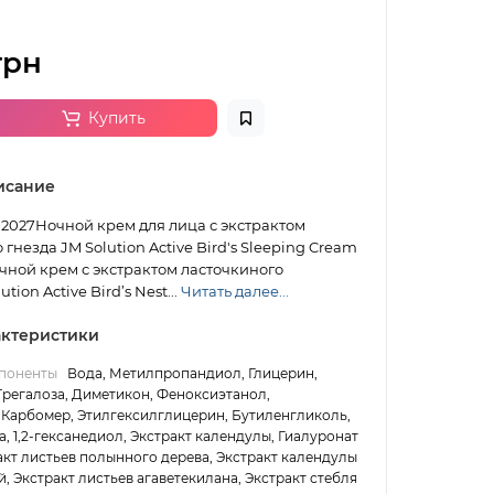
грн
Купить
исание
6.2027Ночной крем для лица с экстрактом
гнезда JM Solution Active Bird's Sleeping Cream
чной крем с экстрактом ласточкиного
tion Active Bird’s Nest...
Читать далее...
ктеристики
поненты
Вода, Метилпропандиол, Глицерин,
Трегалоза, Диметикон, Феноксиэтанол,
 Карбомер, Этилгексилглицерин, Бутиленгликоль,
, 1,2-гексанедиол, Экстракт календулы, Гиалуронат
акт листьев полынного дерева, Экстракт календулы
, Экстракт листьев агаветекилана, Экстракт стебля