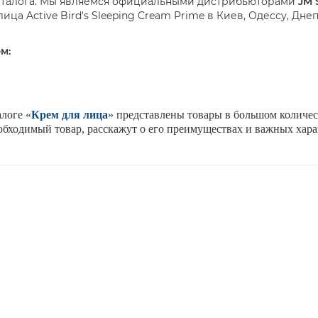
каталога. Мы являемся официальными дистрибьюторами
JM
 лица
Active
Bird
'
s
Sleeping
Cream
Prime
в Киев, Одессу, Дне
м:
логе «
Крем для лица
» представлены товары в большом количес
обходимый товар, расскажут о его преимуществах и важных хара