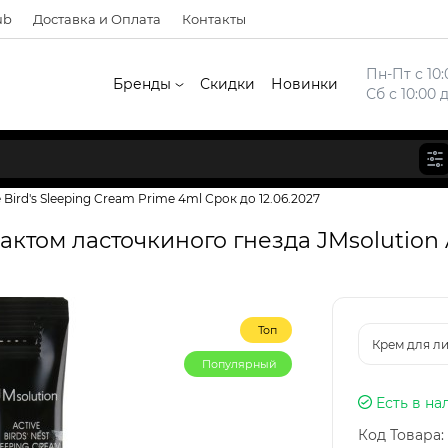
ub
Доставка и Оплата
Контакты
Пн-Пт с 10:
Бренды
Скидки
Новинки
Сб с 10:00 
 Bird's Sleeping Cream Prime 4ml Срок до 12.06.2027
ктом ласточкиного гнезда JMsolution A
Топ
Крем для ли
Популярный
Есть в на
Код Товара: