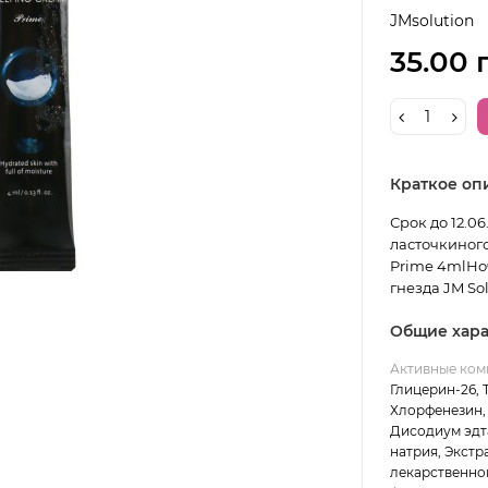
JMsolution
35.00 
Краткое оп
Срок до 12.0
ласточкиного 
Prime 4mlНо
гнезда JM Solu
Общие хара
Активные ком
Глицерин-26, 
Хлорфенезин,
Дисодиум эдта
натрия, Экстр
лекарственной