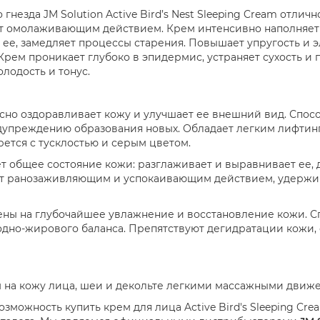
гнезда JM Solution Active Bird’s Nest Sleeping Cream отли
дает омолаживающим действием. Крем интенсивно наполняе
ее, замедляет процессы старения. Повышает упругость и э
рем проникает глубоко в эпидермис, устраняет сухость и
олодость и тонус.
но оздоравливает кожу и улучшает ее внешний вид. Спос
преждению образования новых. Обладает легким лифтинг-
рется с тусклостью и серым цветом.
 общее состояние кожи: разглаживает и выравнивает ее, д
т ранозаживляющим и успокаивающим действием, удерживае
ны на глубочайшее увлажнение и восстановление кожи. С
дно-жирового баланса. Препятствуют дегидратации кожи, 
м на кожу лица, шеи и декольте легкими массажными движ
возможность купить крем для лица
Active
Bird
'
s
Sleeping
Cre