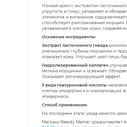
Ночной крем с экстрактом ласточкиного 
упругость и тонус, увлажняет и обла
элементов и витаминов, оздоравливает 
способствует разглаживанию морщин. К
увлажнения в клетках кожи, сохраняя м
Основные ингредиенты:
Экстракт ласточкиного гнезда
комплекс
уменьшению глубины морщинок и преду
освежает кожу. Улучшает цвет лица, бо
Гидролизированный коллаген
улучшает
мелкие морщинки и освежает. Обладае
Оказывает регенерирующий эффект.
3 вида гиалуроновой кислоты
направле
клетках эпидермиса и нормализации во
эпидермиса.
Способ применения:
На последнем этапе ухода нанести кре
Магазин Beauty Maniac предоставляет 