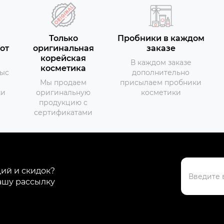
Только
Пробники в каждом
от
оригинальная
заказе
корейская
В каждом заказе
косметика
тыс
дополнительно
Мы продаем
присылаем пробники
ки
оригинальную
косметики
продукцию с
сертификатами
ций и скидок?
ашу рассылку