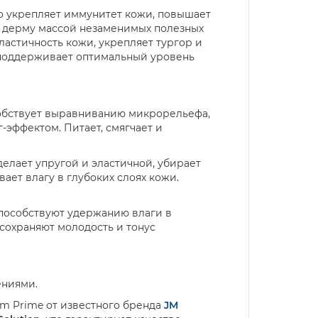
чно укрепляет иммунитет кожи, повышает
т дерму массой незаменимых полезных
ластичность кожи, укрепляет тургор и
 поддерживает оптимальный уровень
обствует выравниванию микрорельефа,
эффектом. Питает, смягчает и
елает упругой и эластичной, убирает
т влагу в глубоких слоях кожи.
пособствуют удержанию влаги в
сохраняют молодость и тонус
ениями.
am
Prime
от известного бренда
JM