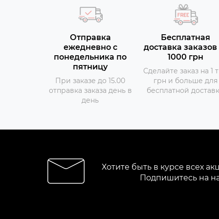
Отправка
Бесплатная
ежедневно с
доставка заказов 
понедельника по
1000 грн
пятницу
Сделайте заказ на 1 
При заказе до 15.00
грн и больше для
отправка заказа день в
бесплатной достав
день
Хотите быть в курсе всех ак
Подпишитесь на н