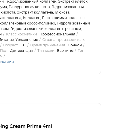
и, Гидролизованный коллаген, Экстракт клеток
ума, Гиалуроновая кислота, Гидролизованная
кислота, Экстракт коллагена, Глюкоза,
 коллагена, Коллаген, Растворимый коллаген,
коллагеновый кросс-полимер, Гидролизованный
нком, Гидролизованный коллаген с розином,
н
Класс косметики
Профессиональная
Питание, Увлажнение
Страна-производитель
Возраст
18+
Время применения
Ночной
Пол
Для женщин
Тип кожи
Все типы
Тип
м
ристики
eping Cream Prime 4ml