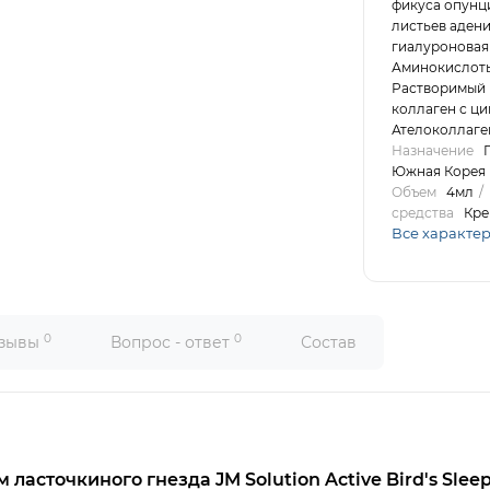
фикуса опунци
листьев адени
гиалуроновая 
Аминокислоты
Растворимый 
коллаген с ци
Ателоколлаге
Назначение
Южная Корея
Объем
4мл
средства
Кре
Все характе
0
0
зывы
Вопрос - ответ
Состав
 ласточкиного гнезда JM Solution Active Bird's Sle