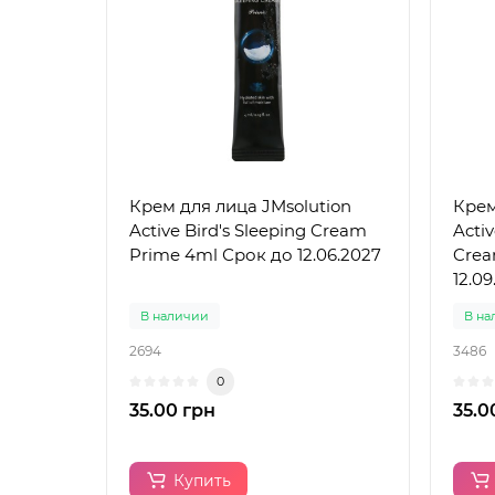
Крем для лица JMsolution
Крем
Active Bird's Sleeping Cream
Acti
Prime 4ml Срок до 12.06.2027
Crea
12.09
В наличии
В на
2694
3486
0
35.00 грн
35.0
Купить