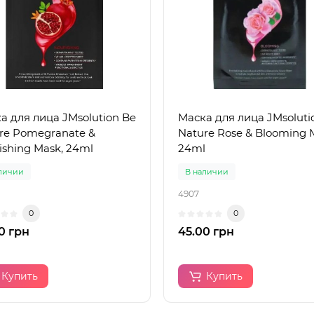
а для лица JMsolution Be
Маска для лица JMsoluti
re Pomegranate &
Nature Rose & Blooming 
ishing Mask, 24ml
24ml
личии
В наличии
4907
0
0
0 грн
45.00 грн
Купить
Купить