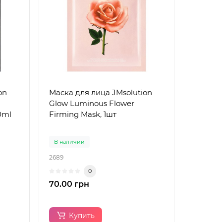
on
Маска для лица JMsolution
Glow Luminous Flower
0ml
Firming Mask, 1шт
В наличии
2689
0
70.00 грн
Купить