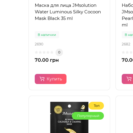
Маска для лица JMsolution
Набо
Water Luminous Silky Cocoon
JMso
Mask Black 35 ml
Pear
ml
В наличии
В на
2690
2682
0
70.00 грн
70.0
Купить
Топ
Популярный