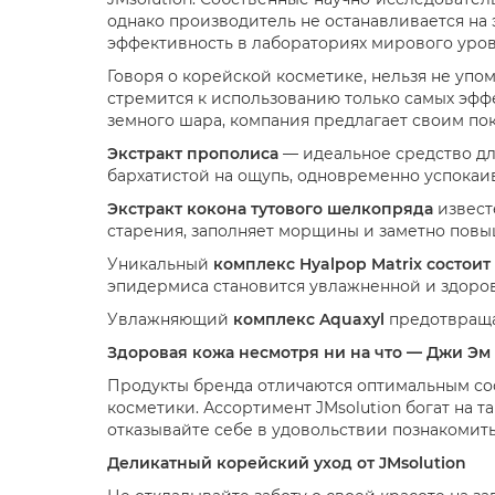
однако производитель не останавливается на э
эффективность в лабораториях мирового уровн
Говоря о корейской косметике, нельзя не упо
стремится к использованию только самых эфф
земного шара, компания предлагает своим по
Экстракт прополиса
— идеальное средство дл
бархатистой на ощупь, одновременно успокаив
Экстракт кокона тутового шелкопряда
извест
старения, заполняет морщины и заметно повы
Уникальный
комплекс Hyalpop Matrix состоит
эпидермиса становится увлажненной и здоро
Увлажняющий
комплекс Aquaxyl
предотвращае
Здоровая кожа несмотря ни на что — Джи Э
Продукты бренда отличаются оптимальным со
косметики. Ассортимент JMsolution богат на т
отказывайте себе в удовольствии познакомить
Деликатный корейский уход от JMsolution