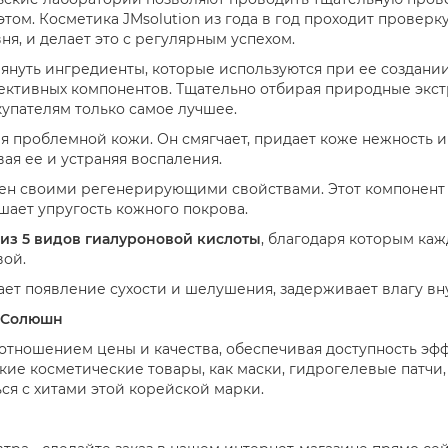
том. Косметика JMsolution из года в год проходит проверку
я, и делает это с регулярным успехом.
мянуть ингредиенты, которые используются при ее создании
ективных компонентов. Тщательно отбирая природные экст
купателям только самое лучшее.
я проблемной кожи. Он смягчает, придает коже нежность и
ая ее и устраняя воспаления.
ен своими регенерирующими свойствами. Этот компонент
шает упругость кожного покрова.
 из 5 видов гиалуроновой кислоты
, благодаря которым каж
вой.
т появление сухости и шелушения, задерживает влагу вн
м Солюшн
отношением цены и качества, обеспечивая доступность эф
акие косметические товары, как маски, гидрогелевые патчи,
ся с хитами этой корейской марки.