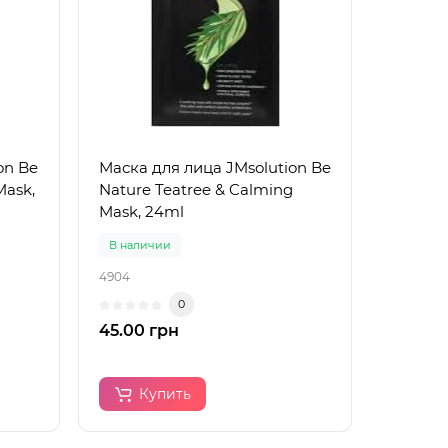
on Be
Маска для лица JMsolution Be
Mask,
Nature Teatree & Calming
Mask, 24ml
В наличии
4904
0
45.00 грн
Купить