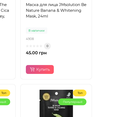
 The
Маска для лица JMsolution Be
 Cica
Nature Banana & Whitening
ey,
Mask, 24ml
В наличии
4908
0
45.00 грн
Купить
Топ
Топ
рный
Популярный