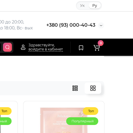
Ук
Ру
00 до 20:00, 
+380 (93) 000-40-43
до 18:00, Вс- вых
0
Здравствуйте,
войдите в кабинет
Топ
Топ
рный
Популярный