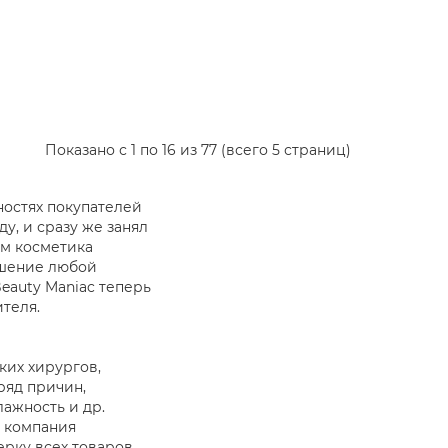
Показано с 1 по 16 из 77 (всего 5 страниц)
ностях покупателей
у, и сразу же занял
им косметика
решение любой
eauty Maniac теперь
теля.
ких хирургов,
ряд причин,
ажность и др.
я компания
рку всех товаров,