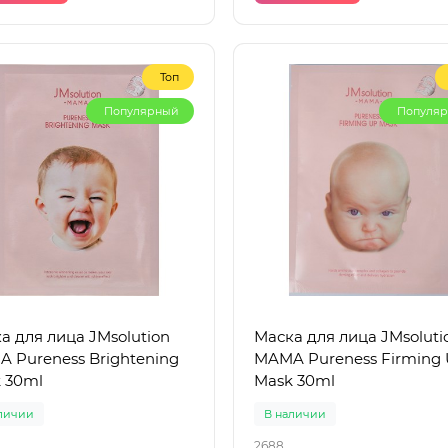
Топ
Популярный
Популя
а для лица JMsolution
Маска для лица JMsoluti
 Pureness Brightening
MAMA Pureness Firming
 30ml
Mask 30ml
личии
В наличии
2688