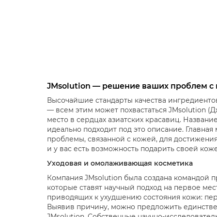
JMsolution — решение ваших проблем с
Высочайшие стандарты качества ингредиентов
— всем этим может похвастаться JMsolution (Д
место в сердцах азиатских красавиц. Названи
идеально подходит под это описание. Главная
проблемы, связанной с кожей, для достижения
и у вас есть возможность подарить своей кож
Уходовая и омолаживающая косметика
Компания JMsolution была создана командой 
которые ставят научный подход на первое ме
приводящих к ухудшению состояния кожи: пер
Выявив причину, можно предложить единстве
JMsolution. Собственные научно-исследовате