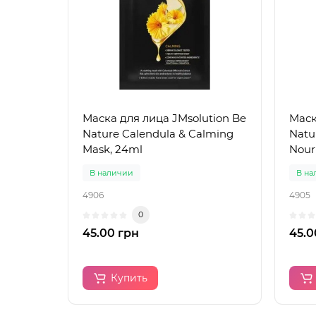
Маска для лица JMsolution Be
Маск
Nature Calendula & Calming
Natu
Mask, 24ml
Nour
В наличии
В на
4906
4905
0
45.00 грн
45.0
Купить