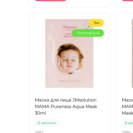
Топ
Популярный
Маска для лица JMsolution
Маск
MAMA Pureness Aqua Mask
MAMA
30ml
Mask
В наличии
В на
2687
2686