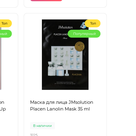
Топ
Топ
рный
Популярный
on
Маска для лица JMsolution
 Up
Placen Lanolin Mask 35 ml
В наличии
3125