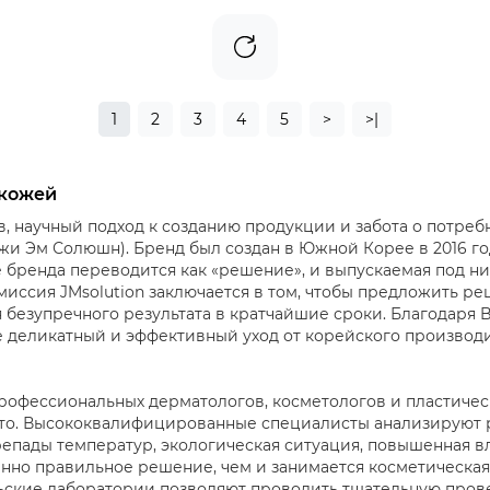
1
2
3
4
5
>
>|
 кожей
, научный подход к созданию продукции и забота о потреб
жи Эм Солюшн). Бренд был создан в Южной Корее в 2016 год
е бренда переводится как «решение», и выпускаемая под н
 миссия JMsolution заключается в том, чтобы предложить 
 безупречного результата в кратчайшие сроки. Благодаря B
е деликатный и эффективный уход от корейского производи
профессиональных дерматологов, косметологов и пластичес
сто. Высококвалифицированные специалисты анализируют 
епады температур, экологическая ситуация, повышенная вл
нно правильное решение, чем и занимается косметическа
льские лаборатории позволяют проводить тщательную прове