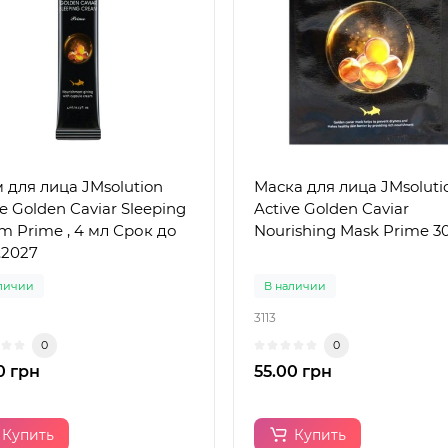
 для лица JMsolution
Маска для лица JMsoluti
ve Golden Caviar Sleeping
Active Golden Caviar
m Prime , 4 мл Срок до
Nourishing Mask Prime 3
.2027
личии
В наличии
3113
0
0
0 грн
55.00 грн
Купить
Купить