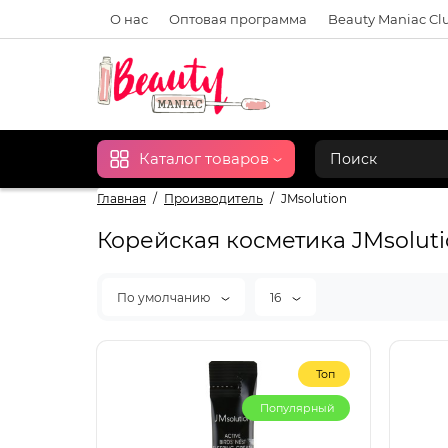
О нас
Оптовая программа
Beauty Maniac Cl
Каталог товаров
Главная
Производитель
JMsolution
Корейская косметика JMsolut
По умолчанию
16
Топ
Популярный