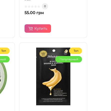
0
55.00 грн
Купить
Топ
Топ
рный
Популярный