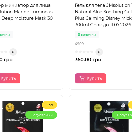
р миниатюр для лица
Гель для тела JMsolution
lution Marine Luminous
Natural Aloe Soothing Gel
l Deep Moisture Mask 30
Plus Calming Disney Mick
300ml Срок до 11.07.2026
личии
В наличии
4909
0
0
0 грн
360.00 грн
Купить
Купить
Топ
Популярный
Популя