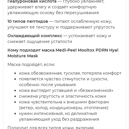
Гиалуроновая кислота
— глубоко увлажняет,
удерживает влагу и создаёт комфортную
увлажняющую основу без пересушивания
10 типов пептидов
— питают ослабленную кожу,
улучшают её текстуру и поддерживают упругость
Охлаждающий комплекс
— успокаивает кожу и
снижает ощущение усталости
Кому подходит маска Medi-Peel Mooltox PDRN Hyal
Moisture Mask
Маска подойдёт, если:
кожа обезвоженная, тусклая, потеряла комфорт
появляется чувство стянутости и сухости,
особенно после умывания
кожа выглядит уставшей и «безжизненной»
снижена упругость и эластичность кожи
кожа чувствительна к внешним факторам
(ветер, холод, кондиционеры, отопление)
нужен интенсивный, но деликатный
увлажняющий уход без раздражения
Подходит для всех типов кожи, включая