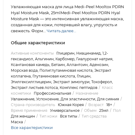
Увлажняющая маска для лица Medi-Peel Mooltox PDRN
Hyal Moisture Mask, 25mlMedi-Peel Mooltox PDRN Hyal
Moisture Mask — это интенсивная увлажняющая маска,
созданная для кожи, потерявшей влагу, упругость и
свежесть. Форм...
Читать далее...
Общие характеристики
Активные компоненты
Глицерин, Ниацинамид, 1,2-
гександиол, Альгинин, Карбомер, Гиалуронат натрия,
Ксантановая камедь, Бетаин, Аллантоин, Аденозин,
Морская вода, Полиглутаминовая кислота, Экстракт
коллагена, Глутаминовая кислота, Глицин,
Этилгексилглицерин, Экстракт зимопури, Токоферол,
Экстракт листьев лотоса, Комплекс пептидов
Класс
косметики
Профессиональная
Назначение
Увлажнение, Успокоение, Для эластичности, Для сияния
Страна-производитель
Южная Корея
Возраст
18+
Время применения
Универсальное
Объем
25мл
Пол
Для женщин
Тип кожи
Все типы
Тип средства
Маска
Все характеристики