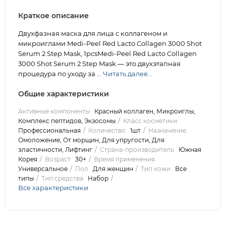
Краткое описание
Двухфазная маска для лица с коллагеном и
микроиглами Medi-Peel Red Lacto Collagen 3000 Shot
Serum 2 Step Mask, 1pcsMedi-Peel Red Lacto Collagen
3000 Shot Serum 2 Step Mask — это двухэтапная
процедура по уходу за ...
Читать далее...
Общие характеристики
Активные компоненты
Красный коллаген, Микроиглы,
Комплекс пептидов, Экзосомы
Класс косметики
Профессиональная
Количество
1шт
Назначение
Омоложение, От морщин, Для упругости, Для
эластичности, Лифтинг
Страна-производитель
Южная
Корея
Возраст
30+
Время применения
Универсальное
Пол
Для женщин
Тип кожи
Все
типы
Тип средства
Набор
Все характеристики