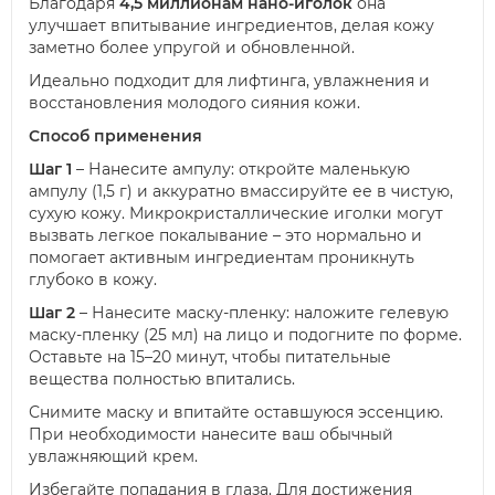
Благодаря
4,5 миллионам нано-иголок
она
улучшает впитывание ингредиентов, делая кожу
заметно более упругой и обновленной.
Идеально подходит для лифтинга, увлажнения и
восстановления молодого сияния кожи.
Способ применения
Шаг 1
– Нанесите ампулу: откройте маленькую
ампулу (1,5 г) и аккуратно вмассируйте ее в чистую,
сухую кожу. Микрокристаллические иголки могут
вызвать легкое покалывание – это нормально и
помогает активным ингредиентам проникнуть
глубоко в кожу.
Шаг 2
– Нанесите маску-пленку: наложите гелевую
маску-пленку (25 мл) на лицо и подогните по форме.
Оставьте на 15–20 минут, чтобы питательные
вещества полностью впитались.
Снимите маску и впитайте оставшуюся эссенцию.
При необходимости нанесите ваш обычный
увлажняющий крем.
Избегайте попадания в глаза. Для достижения