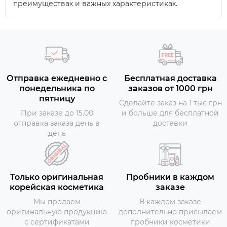
преимуществах и важных характеристиках.
Отправка ежедневно с
Бесплатная доставка
понедельника по
заказов от 1000 грн
пятницу
Сделайте заказ на 1 тыс грн
При заказе до 15.00
и больше для бесплатной
отправка заказа день в
доставки
день
Только оригинальная
Пробники в каждом
корейская косметика
заказе
Мы продаем
В каждом заказе
оригинальную продукцию
дополнительно присылаем
с сертификатами
пробники косметики