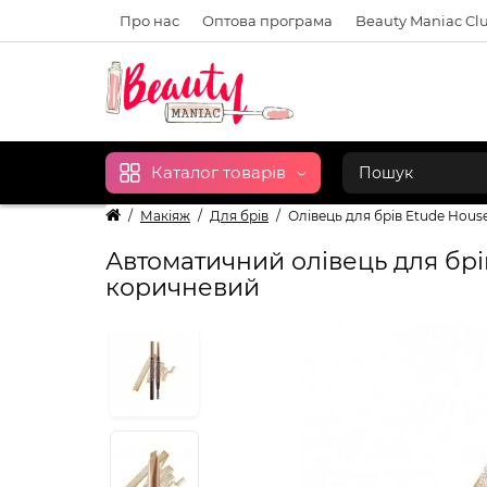
Про нас
Оптова програма
Beauty Maniac Cl
Каталог товарів
Макіяж
Для брів
Олівець для брів Etude Hous
Автоматичний олівець для брів
коричневий