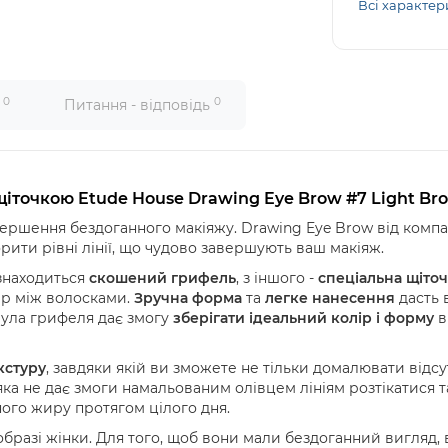
Всі характер
0
0
и
Питання - відповідь
щіточкою Etude House Drawing Eye Brow #7 Light Br
вершення бездоганного макіяжу. Drawing Eye Brow від компан
рити рівні лінії, що чудово завершують ваш макіяж.
 знаходиться
скошений грифель
, з іншого -
спеціальна щіто
ір між волосками.
Зручна форма
та
легке нанесення
дасть 
ла грифеля дає змогу
зберігати ідеальний колір і форму
в
кстуру
, завдяки якій ви зможете не тільки домалювати відсут
яка не дає змоги намальованим олівцем лініям розтікатися 
ного жиру протягом цілого дня.
бразі жінки. Для того, щоб вони мали бездоганний вигляд,