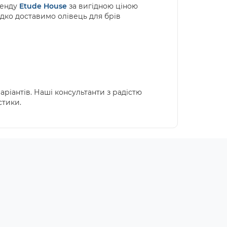
ренду
Etude
House
за вигідною ціною
идко доставимо олівець для брів
аріантів. Наші консультанти з радістю
стики.