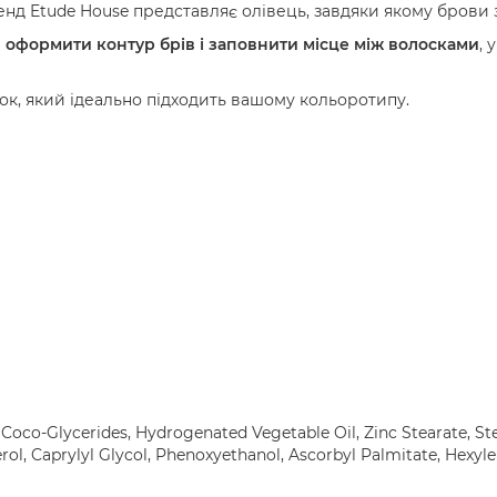
ренд Etude House представляє олівець, завдяки якому брови
е
оформити контур брів і заповнити місце між волосками
, 
нок, який ідеально підходить вашому кольоротипу.
co-Glycerides, Hydrogenated Vegetable Oil, Zinc Stearate, Stea
rol, Caprylyl Glycol, Phenoxyethanol, Ascorbyl Palmitate, Hexylen