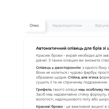
Опис
Характеристики
Відгук
Автоматичний олівець для брів зі 
Красиві брови - вкрай необхідні для за
дівчат. З таким олівцем ви зможете ство
Олівець є двостороннім
: з одного боку
Вона не колеться і чудово фарбує прост
образами щодня.
Стійка, але м'яка
форму
сушить її та не спричиняє подразнення.
Грифель
такого олівця
має особливу те
Засіб має надзвичайно стійку формулу, 
вологості, надлишкового поту або шкір
Красиві брови
- це важливий акцент в о