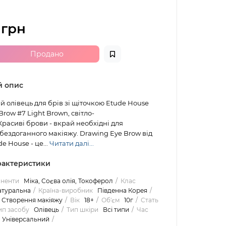
 грн
Продано
й опис
 олівець для брів зі щіточкою Etude House
row #7 Light Brown, світло-
асиві брови - вкрай необхідні для
ездоганного макіяжу. Drawing Eye Brow від
e House - це...
Читати далі...
арактеристики
оненти
Міка, Соєва олія, Токоферол
Клас
атуральна
Країна-виробник
Південна Корея
Створення макіяжу
Вік
18+
Об'єм
10г
Стать
ип засобу
Олівець
Тип шкіри
Всі типи
Час
Універсальний