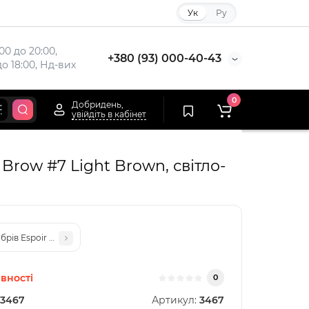
Ук
Ру
00 до 20:00,

+380 (93) 000-40-43
до 18:00, Нд-вих
0
Добридень,
увійдіть в кабінет
Brow #7 Light Brown, світло-
брів Espoir The Brow Balance Pencil №4 Ash Brown, 0.1g
вності
0
3467
Артикул:
3467