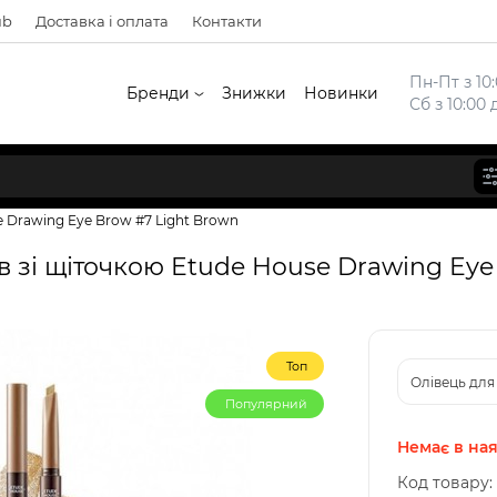
ub
Доставка і оплата
Контакти
Пн-Пт з 10:
Бренди
Знижки
Новинки
Сб з 10:00 
e Drawing Eye Brow #7 Light Brown
 зі щіточкою Etude House Drawing Eye 
Топ
Олівець для 
Популярний
Немає в ная
Код товару: