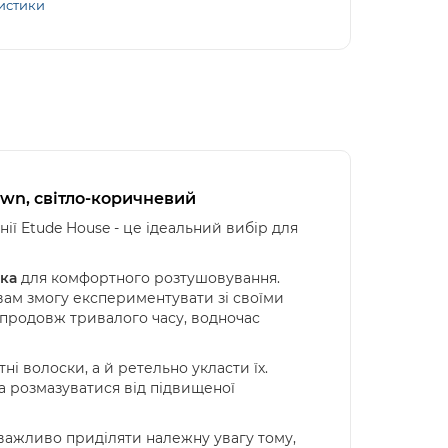
истики
own, світло-коричневий
ії Etude House - це ідеальний вибір для
чка
для комфортного розтушовування.
вам змогу експериментувати зі своїми
продовж тривалого часу, водночас
ні волоски, а й ретельно укласти їх.
та розмазуватися від підвищеної
 важливо приділяти належну увагу тому,