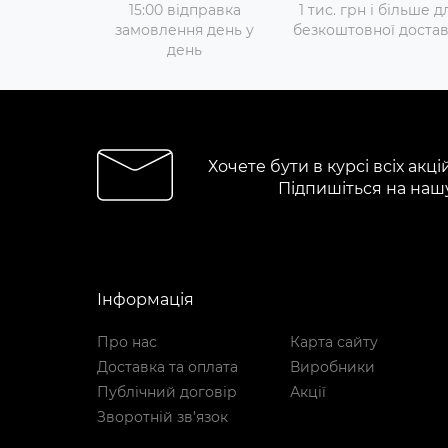
15:00 відправка
1 тис. грн і більше д
замовлення день у
безкоштовної доста
день
Хочете бути в курсі всіх акці
Підпишіться на наш
Інформація
Про нас
Карта сайту
Доставка та оплата
Виробники
Публічний договір
Акції
Зворотній зв’язок