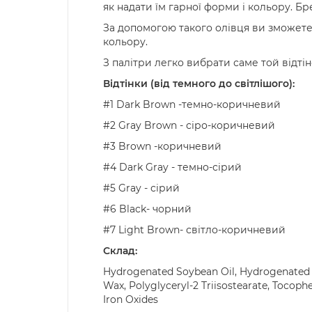
як надати їм гарної форми і кольору. Б
За допомогою такого олівця ви зможет
кольору.
З палітри легко вибрати саме той відті
Відтінки (від темного до світлішого):
#1 Dark Brown -темно-коричневий
#2 Gray Brown - сіро-коричневий
#3 Brown -коричневий
#4 Dark Gray - темно-сірий
#5 Gray - сірий
#6 Black- чорний
#7 Light Brown- світло-коричневий
Склад:
Hydrogenated Soybean Oil, Hydrogenated Co
Wax, Polyglyceryl-2 Triisostearate, Tocophe
Iron Oxides