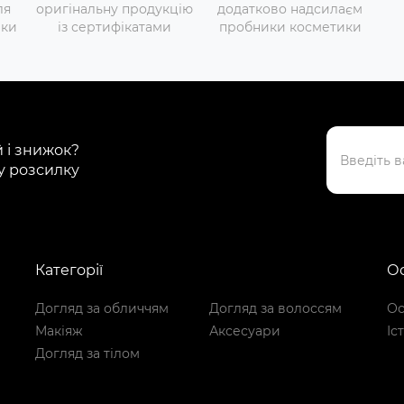
ля
оригінальну продукцію
додатково надсилаєм
вки
із сертифікатами
пробники косметики
й і знижок?
у розсилку
Категорії
Ос
Догляд за обличчям
Догляд за волоссям
Ос
Макіяж
Аксесуари
Іс
Догляд за тілом