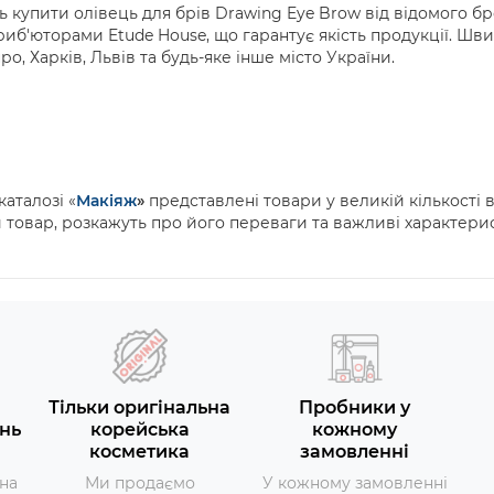
ь купити олівець для брів
Drawing
Eye
Brow
від відомого б
иб'юторами Etude House, що гарантує якість продукції. Шв
про, Харків, Львів та будь-яке інше місто України.
аталозі «
Макіяж
»
представлені товари у великій кількості в
й товар, розкажуть про його переваги та важливі характери
Тільки оригінальна
Пробники у
нь
корейська
кожному
косметика
замовленні
на
Ми продаємо
У кожному замовленні