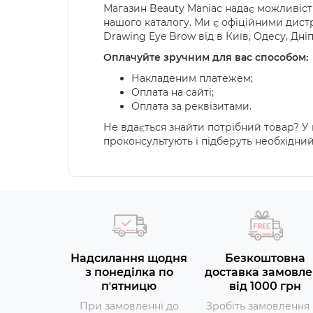
Магазин Beauty Maniac надає можливіст
нашого каталогу. Ми є офіційними дистр
Drawing
Eye
Brow
від в Київ, Одесу, Дні
Оплачуйте зручним для вас способом:
Накладеним платежем;
Оплата на сайті;
Оплата за реквізитами.
Не вдається знайти потрібний товар? У к
проконсультують і підберуть необхідни
Надсилання щодня
Безкоштовна
з понеділка по
доставка замовле
пʼятницю
від 1000 грн
При замовленні до
Зробіть замовлення 