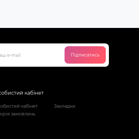
Підписатись
обистий кабінет
обистий кабінет
Закладки
торія замовлень