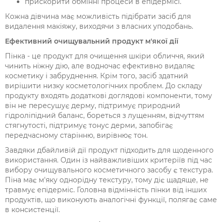
прискорити обмінні процеси в епідермісі.
Кожна дівчина має можливість підібрати засіб для
видалення макіяжу, виходячи з власних уподобань.
Ефективний очищувальний продукт м'якої дії
Пінка - це продукт для очищення шкіри обличчя, який
чинить ніжну дію, але водночас ефективно видаляє
косметику і забруднення. Крім того, засіб здатний
вирішити низку косметологічних проблем. До складу
продукту входять додаткові доглядові компоненти, тому
він не пересушує дерму, підтримує природний
гідроліпідний баланс, бореться з лущенням, відчуттям
стягнутості, підтримує тонус дерми, запобігає
передчасному старінню, вирівнює тон.
Завдяки дбайливій дії продукт підходить для щоденного
використання. Один із найважливіших критеріїв під час
вибору очищувального косметичного засобу є текстура.
Піна має м'яку однорідну текстуру, тому діє щадяще, не
травмує епідерміс. Головна відмінність пінки від інших
продуктів, що виконують аналогічні функції, полягає саме
в консистенції.