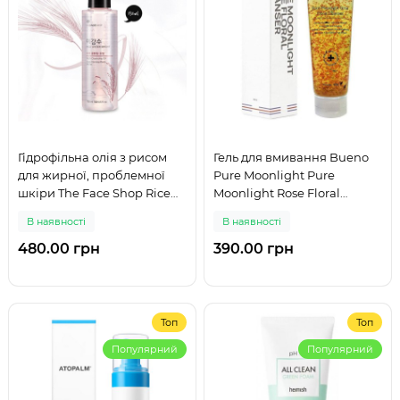
Гідрофільна олія з рисом
Гель для вмивання Bueno
для жирної, проблемної
Pure Moonlight Pure
шкіри The Face Shop Rice
Moonlight Rose Floral
Water Bright Cleansing
Cleanser 80ml
В наявності
В наявності
Light Oil 150 мл
480.00 грн
390.00 грн
Топ
Топ
Популярний
Популярний