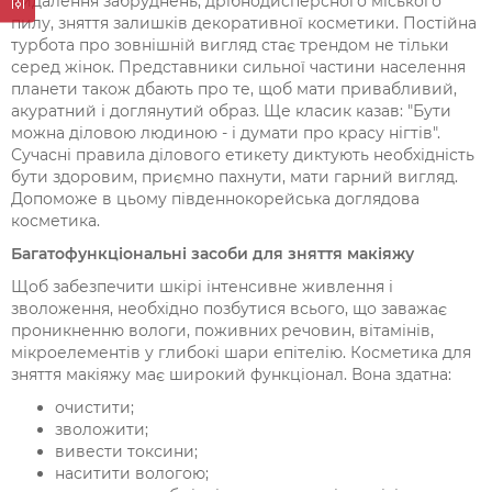
видалення забруднень, дрібнодисперсного міського
пилу, зняття залишків декоративної косметики. Постійна
турбота про зовнішній вигляд стає трендом не тільки
серед жінок. Представники сильної частини населення
планети також дбають про те, щоб мати привабливий,
акуратний і доглянутий образ. Ще класик казав: "Бути
можна діловою людиною - і думати про красу нігтів".
Сучасні правила ділового етикету диктують необхідність
бути здоровим, приємно пахнути, мати гарний вигляд.
Допоможе в цьому південнокорейська доглядова
косметика.
Багатофункціональні засоби для зняття макіяжу
Щоб забезпечити шкірі інтенсивне живлення і
зволоження, необхідно позбутися всього, що заважає
проникненню вологи, поживних речовин, вітамінів,
мікроелементів у глибокі шари епітелію. Косметика для
зняття макіяжу має широкий функціонал. Вона здатна:
очистити;
зволожити;
вивести токсини;
наситити вологою;