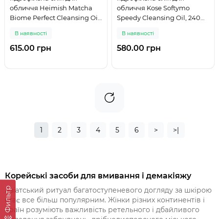
обличчя Heimish Matcha
обличчя Kose Softymo
Biome Perfect Cleansing Oil,
Speedy Cleansing Oil, 240
150мл Термін до 12.03.2027
мл
В наявності
В наявності
615.00 грн
580.00 грн
1
2
3
4
5
6
>
>|
Корейські засоби для вмивання і демакіяжу
Фильтр
Азіатський ритуал багатоступеневого догляду за шкірою
стає все більш популярним. Жінки різних континентів і
країн розуміють важливість ретельного і дбайливого