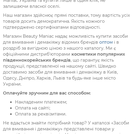
Maniac Україна та купити лише в один клік, не
залишаючи власної оселі.
Наш магазин здійснює прямі поставки, тому вартість усіх
товарів досить демократична. Якість кожного
підтверджено сертифікатами відповідності.
Магазин
Beauty
Maniac
надає можливість купити засоби
для вмивання і демакіяжу відомих брендів
оптом
і в
роздріб за вигідною ціною з нашого каталогу. Ми є
офіційними дистриб'юторами
косметики популярних
південнокорейських брендів
, що гарантує якість
продукції, представленої на нашому сайті. Швидко
доставимо засоби для вмивання і демакіяжу в Київ,
Одесу, Дніпро, Харків, Львів та будь-яке інше місто
України.
Оплачуйте зручним для вас способом:
Накладеним платежем;
Оплата на сайті;
Оплата за реквізитами.
Не вдається знайти потрібний товар? У каталозі «Засоби
для вмивання і демакіяжу» представлені товари у