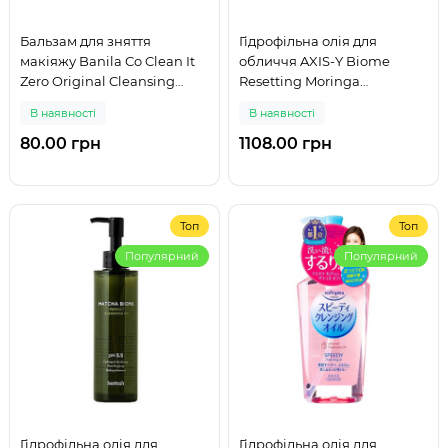
Бальзам для зняття
Гідрофільна олія для
макіяжу Banila Co Clean It
обличчя AXIS-Y Biome
Zero Original Cleansing
Resetting Moringa
Balm, 7 мл
Cleansing Oil 200ml Термін
В наявності
В наявності
до 29.07.2027
80.00 грн
1108.00 грн
Топ
Топ
Популярний
Популярний
Гідрофільна олія для
Гідрофільна олія для