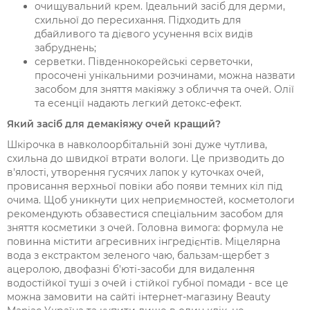
очищувальний крем. Ідеальний засіб для дерми,
схильної до пересихання. Підходить для
дбайливого та дієвого усунення всіх видів
забруднень;
серветки. Південнокорейські серветочки,
просочені унікальними розчинами, можна назвати
засобом для зняття макіяжу з обличчя та очей. Олії
та есенції надають легкий детокс-ефект.
Який засіб для демакіяжу очей кращий?
Шкірочка в навколоорбітальній зоні дуже чутлива,
схильна до швидкої втрати вологи. Це призводить до
в'ялості, утворення гусячих лапок у куточках очей,
провисання верхньої повіки або появи темних кіл під
очима. Щоб уникнути цих неприємностей, косметологи
рекомендують обзавестися спеціальним засобом для
зняття косметики з очей. Головна вимога: формула не
повинна містити агресивних інгредієнтів. Міцелярна
вода з екстрактом зеленого чаю, бальзам-щербет з
ацеролою, двофазні б'юті-засоби для видалення
водостійкої туші з очей і стійкої губної помади - все це
можна замовити на сайті інтернет-магазину Beauty