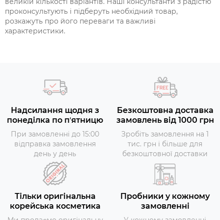
великій кількості варіантів. Наші консультанти з радістю
проконсультують і підберуть необхідний товар,
розкажуть про його переваги та важливі
характеристики.
Надсилання щодня з
Безкоштовна доставка
понеділка по пʼятницю
замовлень від 1000 грн
При замовленні до 15:00
Зробіть замовлення на 1
відправка замовлення
тис. грн і більше для
день у день
безкоштовної доставки
Тільки оригінальна
Пробники у кожному
корейська косметика
замовленні