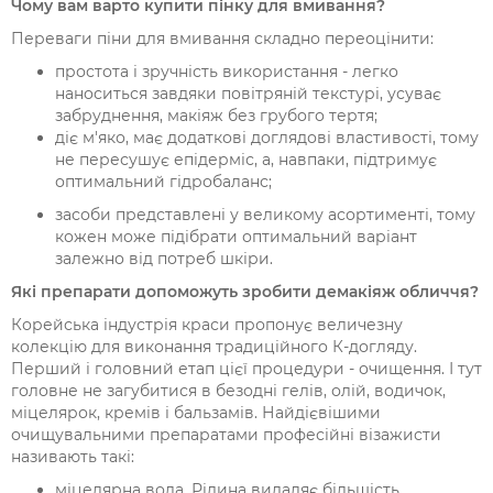
Чому вам варто купити пінку для вмивання?
Переваги піни для вмивання складно переоцінити:
простота і зручність використання - легко
наноситься завдяки повітряній текстурі, усуває
забруднення, макіяж без грубого тертя;
діє м'яко, має додаткові доглядові властивості, тому
не пересушує епідерміс, а, навпаки, підтримує
оптимальний гідробаланс;
засоби представлені у великому асортименті, тому
кожен може підібрати оптимальний варіант
залежно від потреб шкіри.
Які препарати допоможуть зробити демакіяж обличчя?
Корейська індустрія краси пропонує величезну
колекцію для виконання традиційного К-догляду.
Перший і головний етап цієї процедури - очищення. І тут
головне не загубитися в безодні гелів, олій, водичок,
міцелярок, кремів і бальзамів. Найдієвішими
очищувальними препаратами професійні візажисти
називають такі:
міцелярна вода. Рідина видаляє більшість