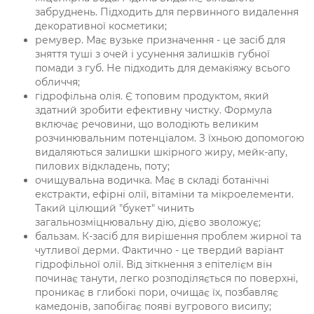
забруднень. Підходить для первинного видалення
декоративної косметики;
ремувер. Має вузьке призначення - це засіб для
зняття туші з очей і усунення залишків губної
помади з губ. Не підходить для демакіяжу всього
обличчя;
гідрофільна олія. Є топовим продуктом, який
здатний зробити ефективну чистку. Формула
включає речовини, що володіють великим
розчинювальним потенціалом. З їхньою допомогою
видаляються залишки шкірного жиру, мейк-апу,
пилових відкладень, поту;
очищувальна водичка. Має в складі ботанічні
екстракти, ефірні олії, вітаміни та мікроелементи.
Такий цілющий "букет" чинить
загальнозміцнювальну дію, дієво зволожує;
бальзам. К-засіб для вирішення проблем жирної та
чутливої дерми. Фактично - це твердий варіант
гідрофільної олії. Від зіткнення з епітелієм він
починає танути, легко розподіляється по поверхні,
проникає в глибокі пори, очищає їх, позбавляє
камедонів, запобігає появі вугрового висипу;