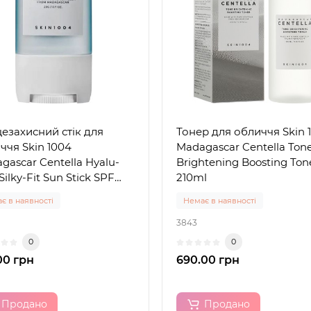
езахисний стік для
Тонер для обличчя Skin 
ччя Skin 1004
Madagascar Centella Ton
gascar Centella Hyalu-
Brightening Boosting Ton
Silky-Fit Sun Stick SPF
210ml
PA++++, 20g
є в наявності
Немає в наявності
3843
0
0
00 грн
690.00 грн
Продано
Продано