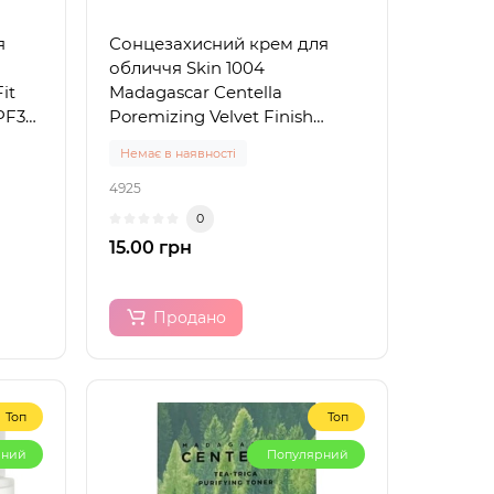
я
Сонцезахисний крем для
обличчя Skin 1004
it
Madagascar Centella
PF30
Poremizing Velvet Finish
Sunscreen, 1.5 ml (пробник)
Немає в наявності
4925
0
15.00 грн
Продано
Топ
Топ
рний
Популярний