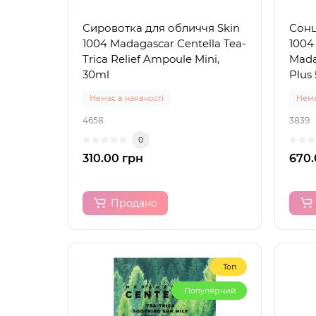
Сировотка для обличчя Skin
Сонц
1004 Madagascar Centella Tea-
1004
Trica Relief Ampoule Mini,
Mada
30ml
Plus
Немає в наявності
Нема
4658
3839
0
310.00 грн
670.
Продано
Топ
Популярний