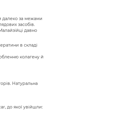
ми далеко за межами
лядових засобів.
 Малайзійці давно
кератини в складі
робленню колагену й
торів. Натуральна
ar, до якої увійшли: