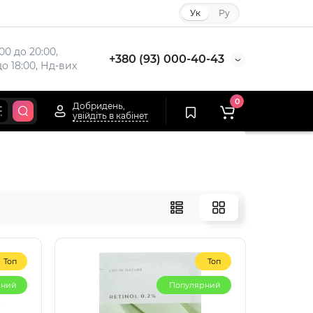
Ук
Ру
00 до 20:00,

+380 (93) 000-40-43
до 18:00, Нд-вих
0
Добридень,
увійдіть в кабінет
Топ
Топ
рний
Популярний