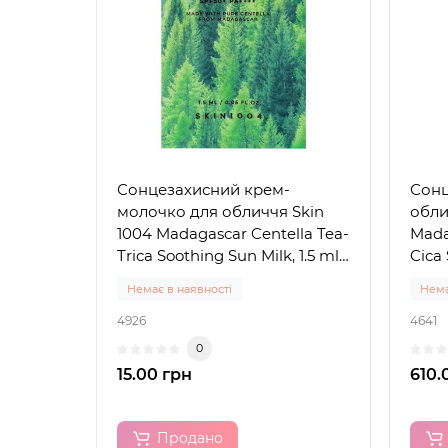
Сонцезахисний крем-
Сонц
молочко для обличчя Skin
обли
1004 Madagascar Centella Tea-
Mada
Trica Soothing Sun Milk, 1.5 ml
Cica 
(пробник)
50+ 
Немає в наявності
Нема
4926
4641
0
15.00 грн
610.
Продано