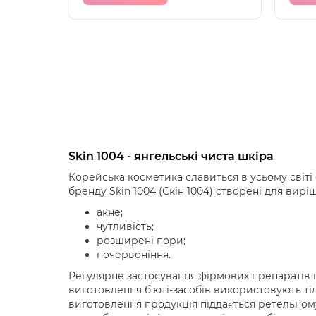
Skin 1004 - янгельські чиста шкіра
Корейська косметика славиться в усьому світі
бренду Skin 1004 (Ск
i
н 1004) створені для вир
акне;
чутливість;
розширені пори;
почервоніння.
Регулярне застосування фірмових препаратів п
виготовлення б'юті-засобів використовують ті
виготовлення продукція піддається ретельном