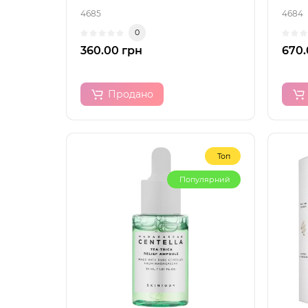
4685
4684
0
360.00 грн
670.
Продано
Топ
Популярний