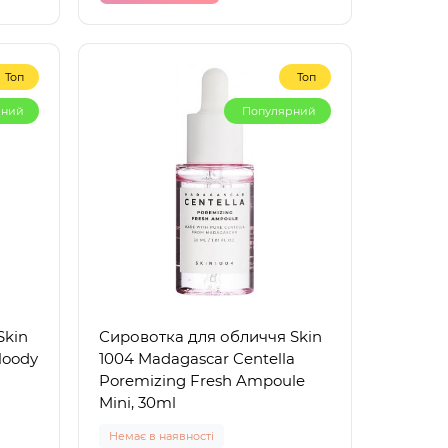
Топ
Топ
рний
Популярний
Skin
Сировотка для обличчя Skin
loody
1004 Madagascar Centella
Poremizing Fresh Ampoule
Mini, 30ml
Немає в наявності