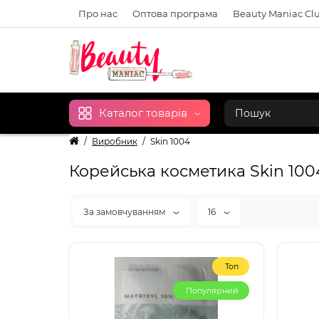
Про нас
Оптова програма
Beauty Maniac Cl
Каталог товарів
Виробник
Skin 1004
Корейська косметика Skin 100
За замовчуванням
16
Топ
Популярний