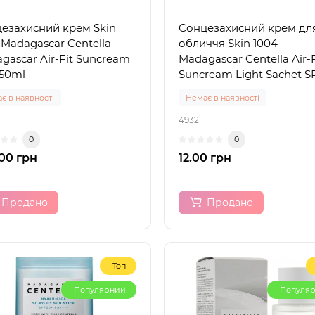
езахисний крем Skin
Сонцезахисний крем дл
 Madagascar Centella
обличчя Skin 1004
gascar Air-Fit Suncream
Madagascar Centella Air-F
 50ml
Suncream Light Sachet S
PA++++, 1,5 ml (пробник)
є в наявності
Немає в наявності
4932
0
0
00 грн
12.00 грн
Продано
Продано
Топ
Популярний
Популя