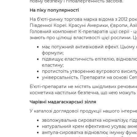
повну безпеку і гіпоалергенність засобів.
На піку популярності
На б'юті-ринку торгова марка відома з 2012 ро
Південної Кореї. Красуні Америки, Європи, Азі
Головний компонент К-препаратів цієї серії - 
знають про цілющі властивості цієї рослини. Ц
має потужний антивіковий ефект. Цьому с
формули;
підвищує еластичність епітелію, відновл
еластину;
протистоїть утворенню вугрового висипу
універсальність. Препарати на основі Cent
Б'юті-препарати не містять шкідливих речовин,
косметика настільки безпечна, що нею можуть к
Чарівні мадагаскарські зілля
У каталозі доглядової продукції нашого інтерне
зволожувальна сироватка нормалізує гідр
натуральний крем ефективно усуває акне 
ампула-сироватка відновлює імунну функ