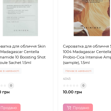
ватка для обличчя Skin
Сироватка для обличчя 
 Madagascar Centella
1004 Madagascar Centell
inamide 10 Boosting Shot
Probio-Cica Intensive Am
ule Sachet 1.5ml
(sample), 1.5ml
є в наявності
Немає в наявності
4045
0
0
0 грн
10.00 грн
Продано
Продано