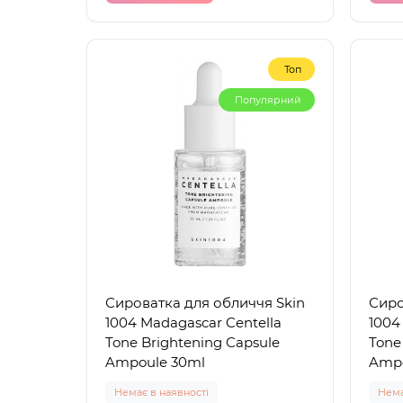
Топ
Популярний
Сироватка для обличчя Skin
Сиро
1004 Madagascar Centella
1004
Tone Brightening Capsule
Tone
Ampoule 30ml
Ampo
Немає в наявності
Нема