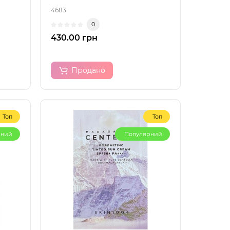
4683
0
430.00 грн
Продано
Топ
Топ
рний
Популярний