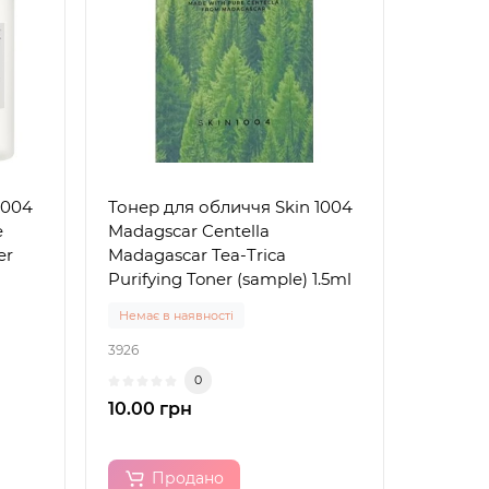
1004
Тонер для обличчя Skin 1004
e
Madagscar Centella
er
Madagascar Tea-Trica
Purifying Toner (sample) 1.5ml
Немає в наявності
3926
0
10.00 грн
Продано