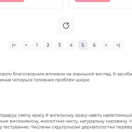
|<
<
1
2
3
4
5
6
>
>|
 своїм благотворним впливом на зовнішній вигляд. К-засоб
ішення чотирьох головних проблем шкіри:
одарує сяючу красу й ангельську красу навіть найвтомнішій
льки високоякісну, екологічно чисту, натуральну сировину. 
у тестуванню. Численні скрупульозні дерматологічні перев