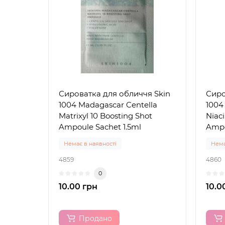
Сироватка для обличчя Skin
Сиро
1004 Madagascar Centella
1004
Matrixyl 10 Boosting Shot
Niac
Ampoule Sachet 1.5ml
Ampo
Немає в наявності
Нема
4859
4860
0
10.00 грн
10.0
Продано