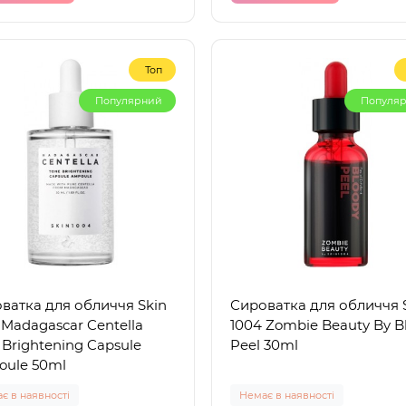
Топ
Популярний
Популя
ватка для обличчя Skin
Сироватка для обличчя 
 Madagascar Centella
1004 Zombie Beauty By B
 Brightening Capsule
Peel 30ml
ule 50ml
є в наявності
Немає в наявності