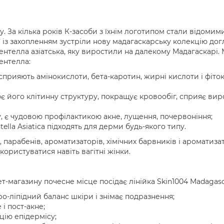
ку. За кілька років К-засоби з їхнім логотипом стали відоми
ї із захопленням зустріли нову мадагаскарську колекцію дог
центелла азіатська, яку виростили на далекому Мадагаскарі.
ентелла:
прияють амінокислоти, бета-каротин, жирні кислоти і фіто
ює його клітинну структуру, покращує кровообіг, сприяє ви
, є чудовою профілактикою акне, лущення, почервоніння;
ella Asiatica підходять для дерми будь-якого типу.
 парабенів, ароматизаторів, хімічних барвників і ароматиза
ористуватися навіть вагітні жінки.
т-магазину почесне місце посідає лінійка Skin1004 Madagasc
о-ліпідний баланс шкіри і знімає подразнення;
і пост-акне;
цію епідермісу;