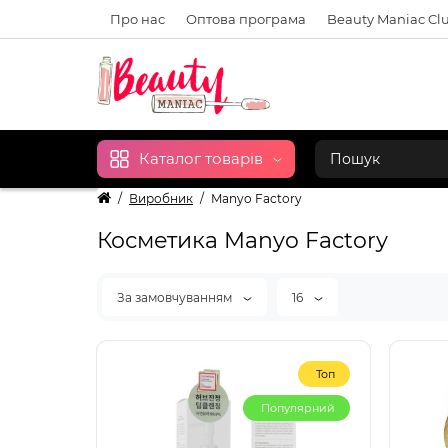
Про нас
Оптова програма
Beauty Maniac Cl
Каталог товарів
Виробник
Manyo Factory
Косметика Manyo Factory
За замовчуванням
16
Топ
Популярний