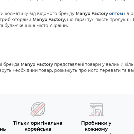
ти косметику від відомого бренду
Manyo Factory
оптом
і в 
истриб'юторами
Manyo Factory
, що гарантує якість продукці
та будь-яке інше місто України.
зі бренда
Manyo Factory
представлені товари у великій кільк
беруть необхідний товар, розкажуть про його переваги та в
Тільки оригінальна
Пробники у
нь
корейська
кожному