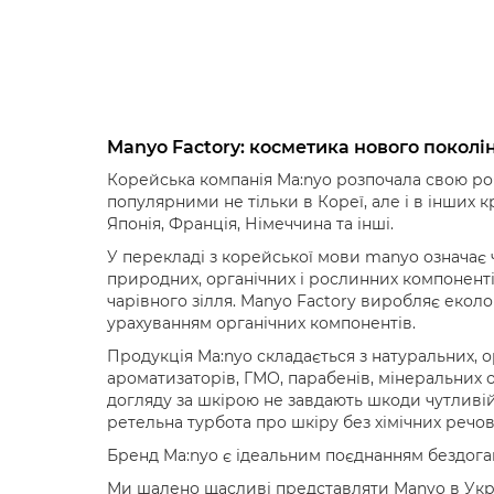
Manyo Factory: косметика нового поколі
Корейська компанія Ma:nyo розпочала свою роб
популярними не тільки в Кореї, але і в інших кра
Японія, Франція, Німеччина та інші.
У перекладі з корейської мови manyo означає 
природних, органічних і рослинних компонент
чарівного зілля. Manyo Factory виробляє еколо
урахуванням органічних компонентів.
Продукція Ma:nyo складається з натуральних, о
ароматизаторів, ГМО, парабенів, мінеральних 
догляду за шкірою не завдають шкоди чутливій 
ретельна турбота про шкіру без хімічних речов
Бренд Ma:nyo є ідеальним поєднанням бездоган
Ми шалено щасливі представляти
Manyo в Укра