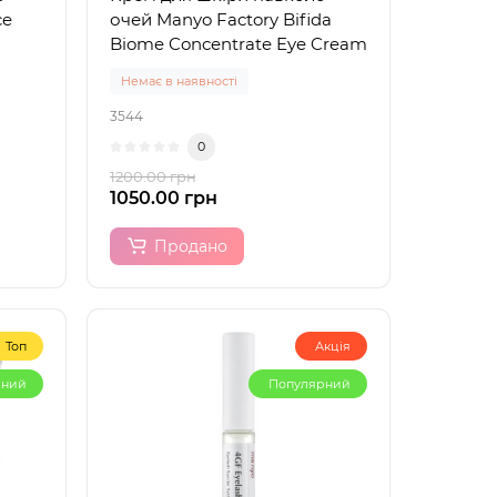
ce
очей Manyo Factory Bifida
Biome Concentrate Eye Cream
Немає в наявності
3544
0
1200.00 грн
1050.00 грн
Продано
Топ
Акція
рний
Популярний