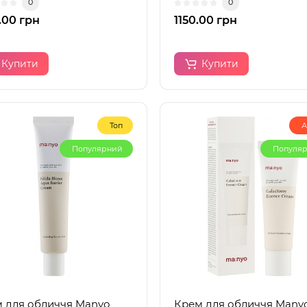
0
0
.00 грн
1150.00 грн
Купити
Купити
Топ
А
Популярний
Популя
 для обличчя Manyo
Крем для обличчя Many