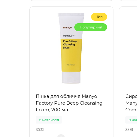
Топ
Популярний
Пінка для обличчя Manyo
Сиро
Factory Pure Deep Cleansing
Many
Foam, 200 мл
Comp
В наявності
В на
3535
3391