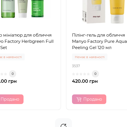
р мініатюр для обличчя
Пілінг-гель для обличчя
o Factory Herbgreen Full
Manyo Factory Pure Aqua
 Set
Peeling Gel 120 мл
є в наявності
Немає в наявності
3537
0
0
.00 грн
420.00 грн
Продано
Продано