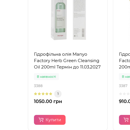
Гідрофільна олія Manyo
Гідр
Factory Herb Green Cleansing
Facto
Oil 200ml Термін до 11.03.2027
200m
В наявності
В на
3388
3387
1
1050.00 грн
910.
Купити