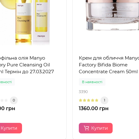
офільна олія Manyo
Крем для обличчя Many
ry Pure Cleansing Oil
Factory Bifida Biome
l Термін до 27.03.2027
Concentrate Cream 50ml
явності
В наявності
3390
0
1
00 грн
1360.00 грн
Купити
Купити