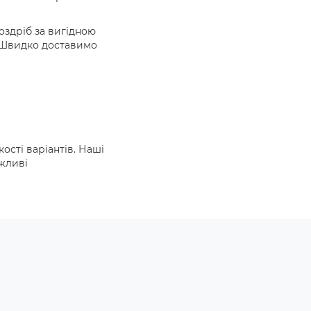
роздріб за вигідною
ї. Швидко доставимо
ості варіантів. Наші
ажливі