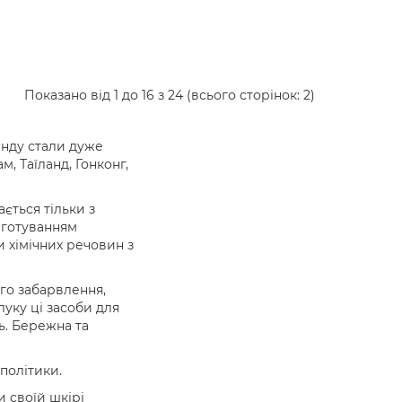
Показано від 1 до 16 з 24 (всього сторінок: 2)
енду стали дуже
м, Таїланд, Гонконг,
ється тільки з
иготуванням
и хімічних речовин з
ого забарвлення,
уку ці засоби для
ь. Бережна та
політики.
и своїй шкірі