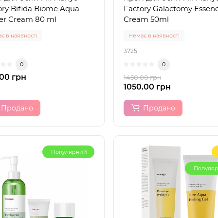
ory Bifida Biome Aqua
Factory Galactomy Essen
ier Cream 80 ml
Cream 50ml
є в наявності
Немає в наявності
3725
0
0
00 грн
1450.00 грн
1050.00 грн
Продано
Продано
Популярний
Популя