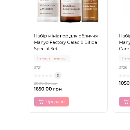
Набір мініатюр для обличчя
Набі
Manyo Factory Galac & Bifida
Many
Special Set
Care
Немає в наявності
Нема
3721
3726
0
1050
2000.00 грн
1650.00 грн
Продано