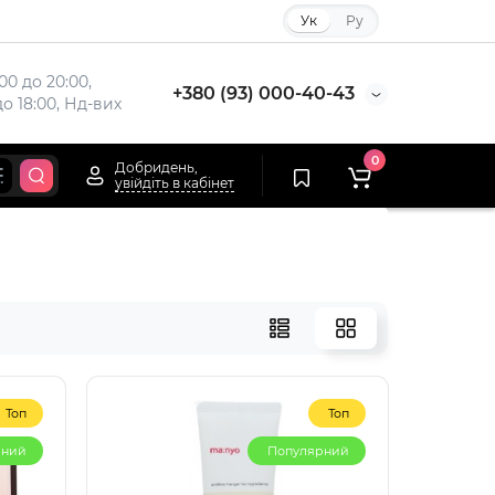
Ук
Ру
00 до 20:00,

+380 (93) 000-40-43
до 18:00, Нд-вих
0
Добридень,
увійдіть в кабінет
Топ
Топ
рний
Популярний