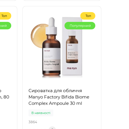
Топ
Топ
рний
Популярний
o
Сироватка для обличчя
, 80
Manyo Factory Bifida Biome
Complex Ampoule 30 ml
В наявності
3864