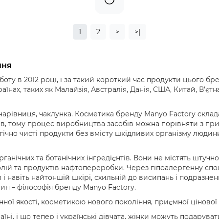
1
2
>
>|
ння
оту в 2012 році, і за такий короткий час продукти цього бр
їнах, таких як Малайзія, Австралія, Данія, США, Китай, В’єтна
чарівниця, чаклунка. Косметика бренду Manyo Factory склада
ів, тому процес виробництва засобів можна порівняти з пр
гічно чисті продукти без вмісту шкідливих організму людин
рганічних та ботанічних інгредієнтів. Вони не містять штучн
олій та продуктів нафтопереробки. Через гіпоалергенну спол
і навіть найтоншій шкірі, схильній до висипань і подразнен
ин – філософія бренду Manyo Factory.
ної якості, косметикою нового покоління, приємної цінової 
їні, і що тепер і українські дівчата, жінки можуть подаруват