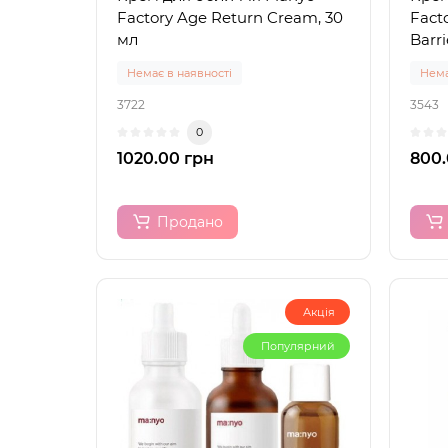
Factory Age Return Cream, 30
Fact
мл
Barr
Немає в наявності
Нема
3722
3543
0
1020.00 грн
800.
Продано
Акція
Популярний