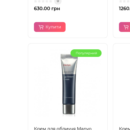
0
630.00 грн
1260
Купити
Популярний
Крем для обличчя Manyo
Крем