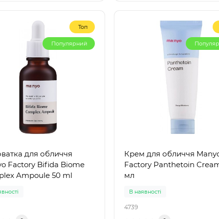
Топ
Популярний
Популя
ватка для обличчя
Крем для обличчя Many
o Factory Bifida Biome
Factory Panthetoin Cream
lex Ampoule 50 ml
мл
явності
В наявності
4739