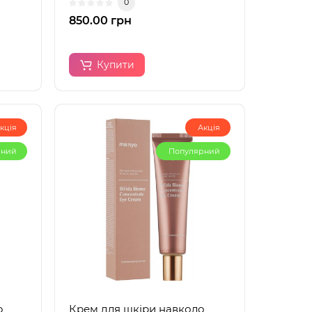
0
850.00 грн
Купити
кція
Акція
рний
Популярний
o
Крем для шкіри навколо