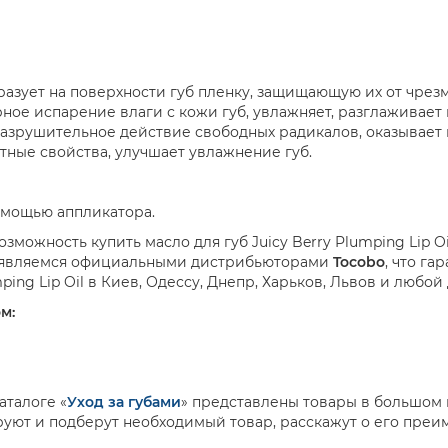
азует на поверхности губ пленку, защищающую их от чре
ое испарение влаги с кожи губ, увлажняет, разглаживает 
азрушительное действие свободных радикалов, оказывает 
ные свойства, улучшает увлажнение губ.
омощью аппликатора.
зможность купить масло для губ Juicy Berry Plumping Lip Oi
ы являемся официальными дистрибьюторами
Tocobo
, что г
mping Lip Oil в Киев, Одессу, Днепр, Харьков, Львов и любо
м:
аталоге «
Уход за губами
» представлены товары в большом
руют и подберут необходимый товар, расскажут о его преи