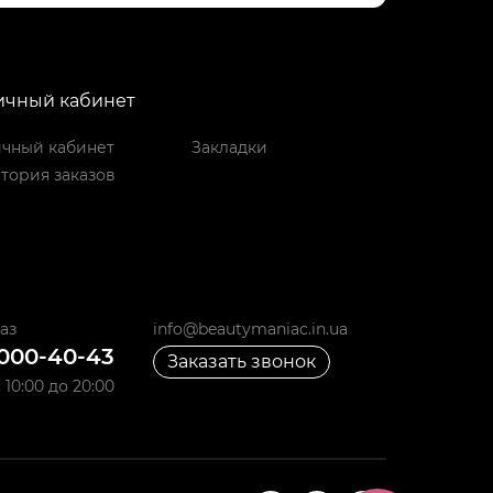
ичный кабинет
чный кабинет
Закладки
тория заказов
аз
info@beautymaniac.in.ua
 000-40-43
Заказать звонок
10:00 до 20:00