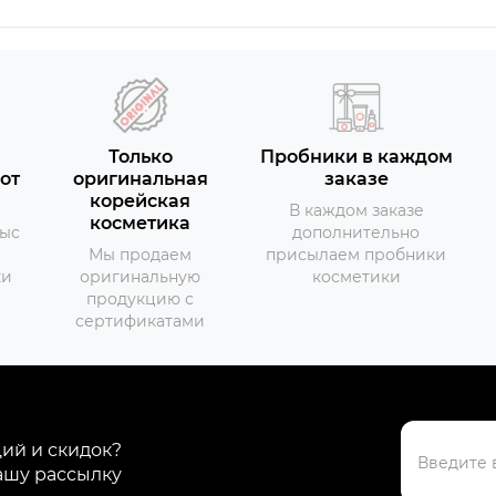
Только
Пробники в каждом
от
оригинальная
заказе
корейская
В каждом заказе
косметика
тыс
дополнительно
Мы продаем
присылаем пробники
ки
оригинальную
косметики
продукцию с
сертификатами
ций и скидок?
ашу рассылку