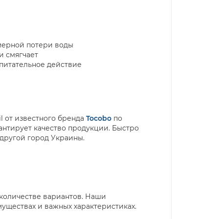
змерной потери воды
и смягчает
питательное действие
l
от известного бренда
Tocobo
по
арантирует качество продукции. Быстро
й другой город Украины.
 количестве вариантов. Наши
муществах и важных характеристиках.