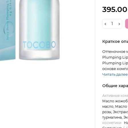
395.00
Краткое оп
Оттеночное м
Plumping Lip 
Plumping Lip
основе компл
Читать далее.
Общие хара
Активные ком
Масло жожоба
масло, Масло 
розы, Экстрак
турмалина, Эк
косметики
Н