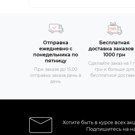
Отправка
Бесплатная
ежедневно с
доставка заказов 
понедельника по
1000 грн
пятницу
Сделайте заказ на 1 
При заказе до 15.00
грн и больше для
отправка заказа день в
бесплатной достав
день
Хотите быть в курсе всех ак
Подпишитесь на н