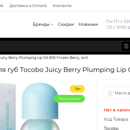
ub
Доставка и Оплата
Контакты
Пн-Пт с 10:
Бренды
Скидки
Новинки
Сб с 10:00 
icy Berry Plumping Lip Oil #00 Frozen Berry, 4ml
губ Tocobo Juicy Berry Plumping Lip O
Топ
Масло дл
Популярный
Нет в нали
Код Товара:
Tocobo