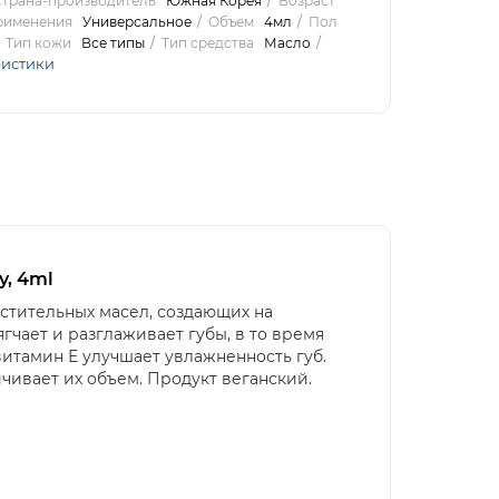
трана-производитель
Южная Корея
Возраст
рименения
Универсальное
Объем
4мл
Пол
Тип кожи
Все типы
Тип средства
Масло
ристики
y, 4ml
астительных масел, создающих на
гчает и разглаживает губы, в то время
итамин Е улучшает увлажненность губ.
ичивает их объем. Продукт веганский.