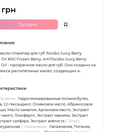
 грн
Продано
исание
асло-плампер для губ Tocobo Juicy Berry
Oil #00 Frozen Berry, 4mlTocobo Juicy Berry
 Oil - прозрачное масло для губ. Оно создано на
екса растительных масел, создающих н...
..
ктеристики
поненты
Гидрогенизированный полиизобутен,
, 1,2-гександиол, Оливковое масло, Абрикосовое
ши, Масло камелии, Аргановое масло, Экстракт
т манго, Токоферол, Экстракт черники, Экстракт
стракт сапфира, Экстракт аметиста
Класс
атуральная
Назначение
Увлажнение, Питание,