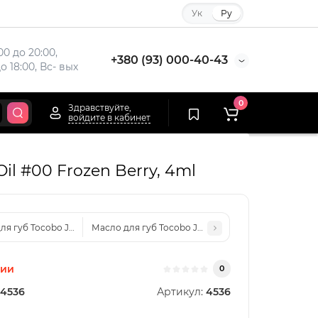
Ук
Ру
00 до 20:00, 
+380 (93) 000-40-43
до 18:00, Вс- вых
0
Здравствуйте,
войдите в кабинет
il #00 Frozen Berry, 4ml
я губ Tocobo Juicy Berry Plumping Lip Oil #02 Berry Brandy, 4ml
Масло для губ Tocobo Juicy Berry Plumping Lip Oil
чии
0
4536
Артикул:
4536