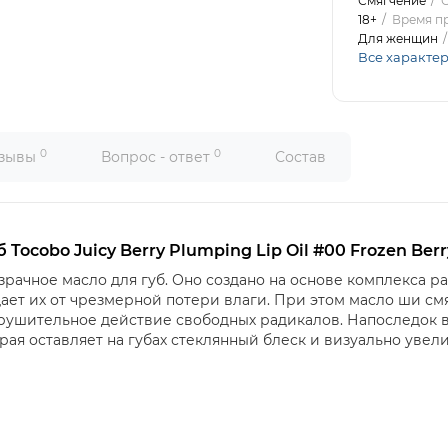
Смягчение
С
18+
Время п
Для женщин
Все характе
0
0
зывы
Вопрос - ответ
Состав
Tocobo Juicy Berry Plumping Lip Oil #00 Frozen Berr
зрачное
масло
для
губ
.
Оно создано на основе комплекса р
ает их от чрезмерной потери влаги. При этом масло ши смя
зрушительное действие свободных радикалов. Напоследок в
рая оставляет на губах стеклянный блеск и визуально увел