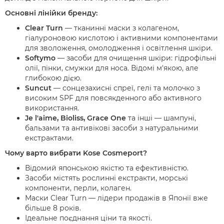
Основні лінійки бренду:
Clear Turn
— тканинні маски з колагеном,
гіалуроновою кислотою і активними компонентами
для зволоження, омолодження і освітлення шкіри.
Softymo
— засоби для очищення шкіри: гідрофільні
олії, пінки, смужки для носа. Відомі м'якою, але
глибокою дією.
Suncut
— сонцезахисні спреї, гелі та молочко з
високим SPF для повсякденного або активного
використання.
Je l'aime, Bioliss, Grace One
та інші — шампуні,
бальзами та антивікові засоби з натуральними
екстрактами.
Чому варто вибрати Kose Cosmeport?
Відомий японською якістю та ефективністю.
Засоби містять рослинні екстракти, морські
компоненти, перли, колаген.
Маски Clear Turn — лідери продажів в Японії вже
більше 8 років.
Ідеальне поєднання ціни та якості.