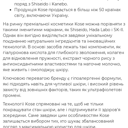
поряд з Shiseido і Kanebo.
Продукція Kose продається в більш ніж 50 країнах
світу, включаючи Україну.
На ринку преміальної косметики Kose можна порівняти з
такими іменитими марками, як Shiseido, Hada Labo і SK-II.
Однак він вигідно виділяється завдяки унікальному
поєднанню натуральних інгредієнтів та інноваційних
технологій. В основі засобів лежать такі компоненти, як
гіалуронова кислота для глибокого зволоження, колаген
для відновлення пружності, екстракт чорного рису з
антиоксидантними властивостями та маточне молочко,
яке живить і омолоджує шкіру.
Ключовою перевагою бренду є гіпоалергенні формули,
які підходять навіть для чутливої шкіри, і високий рівень
захисту від зовнішніх факторів, таких як ультрафіолетові
промені.
Технології Kose спрямовані на те, щоб не тільки
покращувати стан шкіри, але і підтримувати її здоров'я
зсередини. Саме завдяки цим особливостям Kose
залишається вибором тих, хто шукає збалансований
догляд з максимальною користю для шкіри.