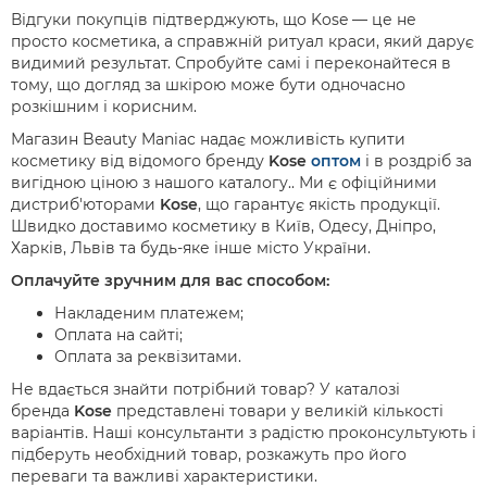
Відгуки покупців підтверджують, що Kose — це не
просто косметика, а справжній ритуал краси, який дарує
видимий результат. Спробуйте самі і переконайтеся в
тому, що догляд за шкірою може бути одночасно
розкішним і корисним.
Магазин Beauty Maniac надає можливість купити
косметику від відомого бренду
Kose
оптом
і в роздріб за
вигідною ціною з нашого каталогу.. Ми є офіційними
дистриб'юторами
Kose
, що гарантує якість продукції.
Швидко доставимо косметику в Київ, Одесу, Дніпро,
Харків, Львів та будь-яке інше місто України.
Оплачуйте зручним для вас способом:
Накладеним платежем;
Оплата на сайті;
Оплата за реквізитами.
Не вдається знайти потрібний товар? У каталозі
бренда
Kose
представлені товари у великій кількості
варіантів. Наші консультанти з радістю проконсультують і
підберуть необхідний товар, розкажуть про його
переваги та важливі характеристики.