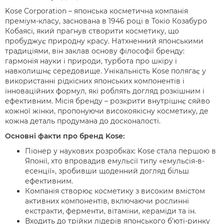
Kose Corporation – японська косметична компанія
преміум-класу, заснована в 1946 році в Токіо Козабуро
Кобаясі, який прагнув створити косметику, що
пробуджує природну красу. Натхненний японськими
традиціями, він заклав основу філософії бренду:
гармонія науки і природи, турбота про шкіру і
навколишнє середовище. Унікальність Kose полягає у
використанні рідкісних японських компонентів і
інноваційних формул, які роблять догляд розкішним і
ефективним. Місія бренду – розкрити внутрішнє сяйво
кожної жінки, пропонуючи високоякісну косметику, де
кожна деталь продумана до досконалості.
Основні факти про бренд Kose:
Піонер у наукових розробках: Kose стала першою в
Японії, хто впровадив емульсії типу «емульсія-в-
есенції», зробивши щоденний догляд більш
ефективним.
Компанія створює косметику з високим вмістом
активних компонентів, включаючи рослинні
екстракти, ферменти, вітаміни, кераміди та ін.
Входить до трійки лідерів японського б'юті-ринку