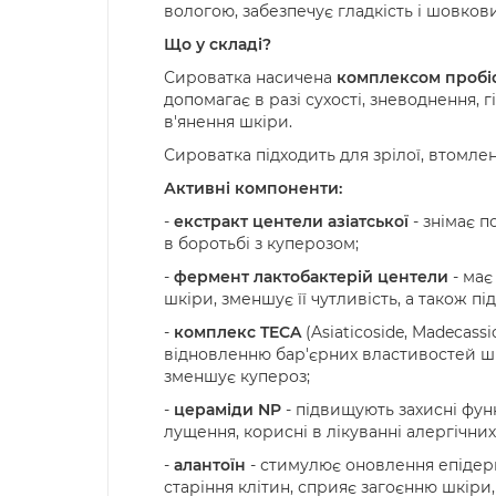
вологою, забезпечує гладкість і шовкови
Що у складі?
Сироватка насичена
комплексом пробі
допомагає в разі сухості, зневоднення, 
в'янення шкіри.
Сироватка підходить для зрілої, втомле
Активні компоненти:
-
екстракт центели азіатської
- знімає п
в боротьбі з куперозом;
-
фермент лактобактерій центели
- має
шкіри, зменшує її чутливість, а також під
-
комплекс TECA
(Asiaticoside, Madecass
відновленню бар'єрних властивостей шк
зменшує купероз;
-
цераміди NP
- підвищують захисні функ
лущення, корисні в лікуванні алергічних
-
алантоїн
- стимулює оновлення епідерм
старіння клітин, сприяє загоєнню шкіри, 