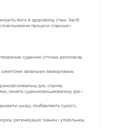
имують його в здоровому стані. Засіб
, сповільнюючи процеси старіння і
 утворенню судинної сіточки, допомагає
ує симптоми запальних захворювань
та ранозагоювальну дію, сприяє
ки, чинить судиннозміцнювальну дію і
ідновити шкіру, позбавляють сухості,
корює регенерацію тканин і уповільнює