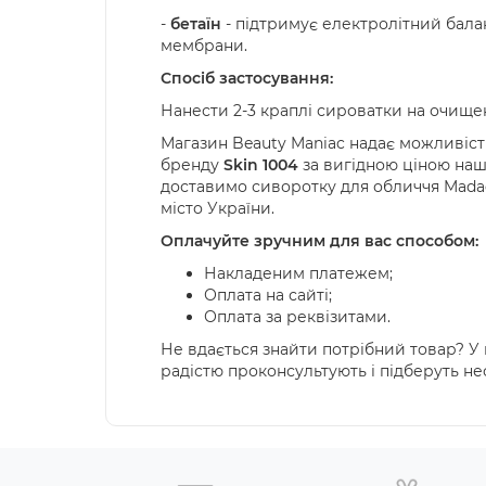
-
бетаїн
- підтримує електролітний балан
мембрани.
Спосіб застосування:
Нанести 2-3 краплі сироватки на очищен
Магазин
Beauty
Maniac
надає можливіст
бренду
Skin
1004
за вигідною ціною наш
доставимо сиворотку для обличчя
Mada
місто України.
Оплачуйте зручним для вас способом:
Накладеним платежем;
Оплата на сайті;
Оплата за реквізитами.
Не вдається знайти потрібний товар? У к
радістю проконсультують і підберуть не