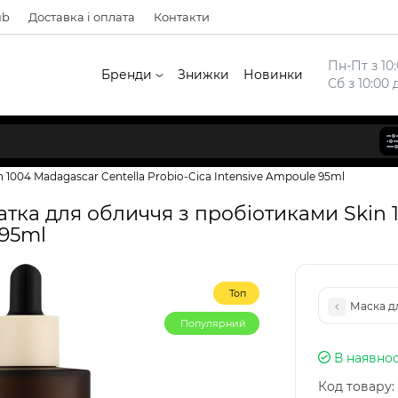
ub
Доставка і оплата
Контакти
Пн-Пт з 10:
Бренди
Знижки
Новинки
Сб з 10:00 
 1004 Madagascar Centella Probio-Cica Intensive Ampoule 95ml
ка для обличчя з пробіотиками Skin 1
 95ml
Топ
Маска дл
Популярний
В наявнос
Код товару: