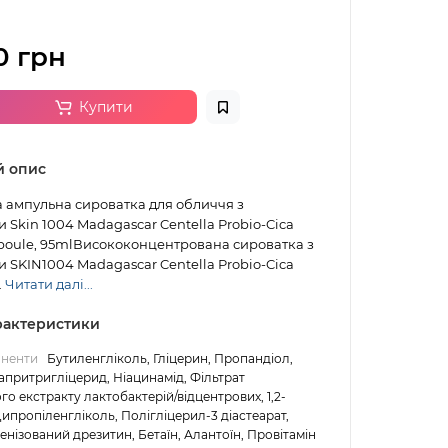
0 грн
Купити
й опис
 ампульна сироватка для обличчя з
 Skin 1004 Madagascar Centella Probio-Cica
poule, 95mlВисококонцентрована сироватка з
 SKIN1004 Madagascar Centella Probio-Cica
.
Читати далі...
арактеристики
оненти
Бутиленгліколь, Гліцерин, Пропандіол,
притригліцерид, Ніацинамід, Фільтрат
о екстракту лактобактерій/відцентрових, 1,2-
Дипропіленгліколь, Полігліцерил-3 діастеарат,
генізований дрезитин, Бетаїн, Алантоїн, Провітамін