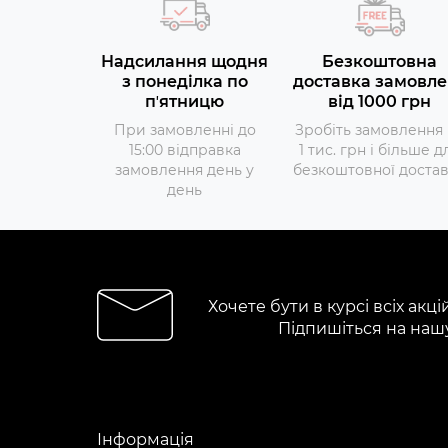
Надсилання щодня
Безкоштовна
з понеділка по
доставка замовле
пʼятницю
від 1000 грн
При замовленні до
Зробіть замовлення 
15:00 відправка
1 тис. грн і більше д
замовлення день у
безкоштовної доста
день
Хочете бути в курсі всіх акці
Підпишіться на наш
Інформація