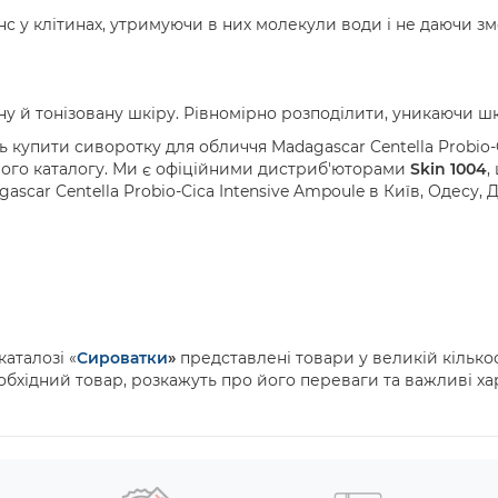
с у клітинах, утримуючи в них молекули води і не даючи зм
у й тонізовану шкіру. Рівномірно розподілити, уникаючи шк
ь купити сиворотку для обличчя
Madagascar
Centella
Probio
-
ого каталогу. Ми є офіційними дистриб'юторами
Skin
1004
,
gascar
Centella
Probio
-
Cica
Intensive
Ampoule
в Київ, Одесу, 
аталозі «
Сироватки
»
представлені товари у великій кількос
обхідний товар, розкажуть про його переваги та важливі х