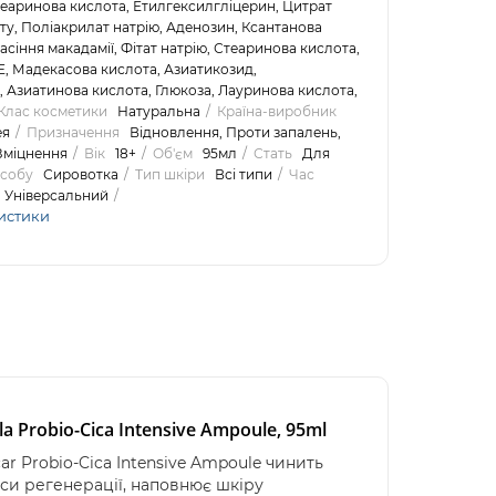
теаринова кислота, Етилгексилгліцерин, Цитрат
ту, Поліакрилат натрію, Аденозин, Ксантанова
асіння макадамії, Фітат натрію, Стеаринова кислота,
, Мадекасова кислота, Азиатикозид,
, Азиатинова кислота, Глюкоза, Лауринова кислота,
Клас косметики
Натуральна
Країна-виробник
ея
Призначення
Відновлення, Проти запалень,
Зміцнення
Вік
18+
Об'єм
95мл
Стать
Для
асобу
Сировотка
Тип шкіри
Всі типи
Час
Універсальний
истики
Probio-Cica Intensive Ampoule, 95ml
r Probio-Cica Intensive Ampoule чинить
и регенерації, наповнює шкіру