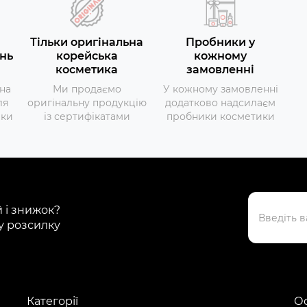
Тільки оригінальна
Пробники у
нь
корейська
кожному
косметика
замовленні
на
Ми продаємо
У кожному замовленні
ля
оригінальну продукцію
додатково надсилаєм
вки
із сертифікатами
пробники косметики
й і знижок?
у розсилку
Категорії
Ос