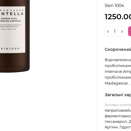
Skin 1004
1250.0
Скорочени
Відновлююча
пробіотиками
Intensive Am
пробіотиками
Madagascar ..
Загальні х
Активні комп
Каприловий/ка
ферментованог
гексанедіол, 
Аргінін, Гідро