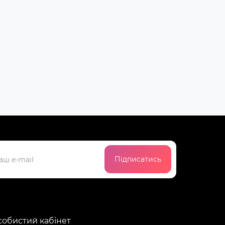
Підписатись
обистий кабінет