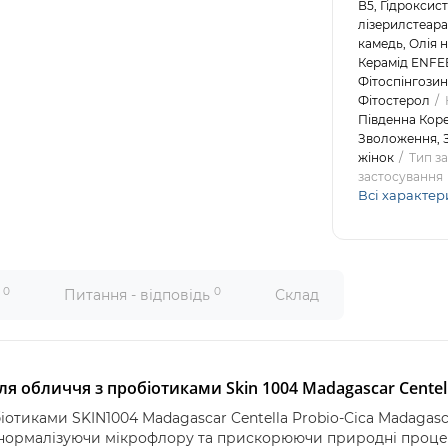
В5, Гідроксис
лізерилстеара
камедь, Олія н
Керамід ENFEE
Фітоспінгозин
Фітостерол
Південна Кор
Зволоження, 
жінок
Тип з
застосування
Всі характер
0
0
и
Питання - відповідь
Склад
обличчя з пробіотиками Skin 1004 Madagascar Centella 
тиками SKIN1004 Madagascar Centella Probio-Cica Madagasca
 нормалізуючи мікрофлору та прискорюючи природні процес