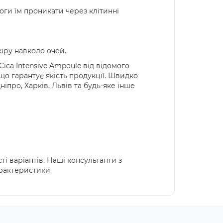
оги їм проникати через клітинні
іру навколо очей.
Cica
Intensive
Ampoule
від відомого
 що гарантує якість продукції. Швидко
Дніпро, Харків, Львів та будь-яке інше
ті варіантів. Наші консультанти з
арактеристики.