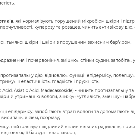
стість.
отиків
, які нормалізують порушений мікробіом шкіри і підтр
гіперчутливості, куперозу та розацеа, чинить антивікову дію
ної, тьмяної шкіри і шкіри з порушеним захисним бар'єром.
одразнення і почервоніння, зміцнює стінки судин, запобігає
 протизапальну дію, відновлює функції епідермісу, полегш
тримує її еластичність, гладкість і пружність;
ic Acid, Asiatic Acid, Madecassoside) - чинить протизапальну 
іри й утриманню вологи, знижує чутливість, зменшує набря
ції епідермісу, запобігають втраті вологи та допомагають в
 висипань, екзем, псоріазу;
ісу, нейтралізує шкідливий вплив вільних радикалів, прис
відновлює її бар'єрні властивості;