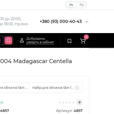
Ук
Ру
00 до 20:00,

+380 (93) 000-40-43
до 18:00, Нд-вих
0
Добридень,
увійдіть в кабінет
004 Madagascar Centella
я обличчя Skin 1004 Madagascar Centella Poremizing Clarifying Mask 23
Набір для обличчя Skin 1004 Madagascar Centella Pro
ті
0
4857
Артикул:
4857