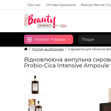
Про нас
Оптова програма
Beauty Maniac Cl
Каталог товарів
Догляд за обличчям
Сироватка для обличчя Skin
Відновлююча ампульна сироват
Probio-Cica Intensive Ampoule