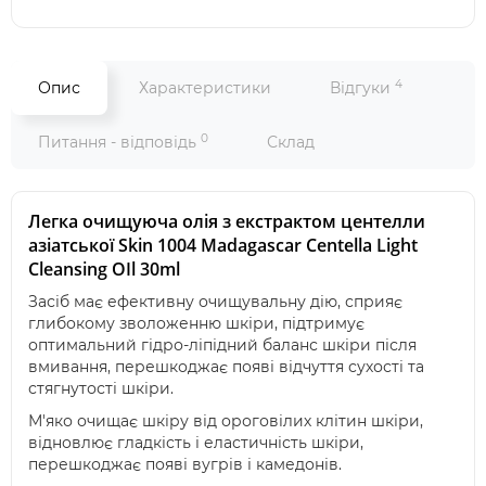
4
Опис
Характеристики
Відгуки
0
Питання - відповідь
Склад
Легка очищуюча олія з екстрактом центелли
азіатської Skin 1004 Madagascar Centella Light
Cleansing OIl 30ml
Засіб має ефективну очищувальну дію, сприяє
глибокому зволоженню шкіри, підтримує
оптимальний гідро-ліпідний баланс шкіри після
вмивання, перешкоджає появі відчуття сухості та
стягнутості шкіри.
М'яко очищає шкіру від ороговілих клітин шкіри,
відновлює гладкість і еластичність шкіри,
перешкоджає появі вугрів і камедонів.