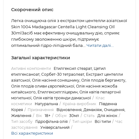
Скорочений опис
Легка очищуюча олія з екстрактом центелли азіатської
Skin 1004 Madagascar Centella Light Cleansing OIl
30mlЗасіб має ефективну очищувальну дію, сприяє
глибокому зволоженню шкіри, підтримує
оптимальний гідро-ліпідний бала...
Читати далі...
Загальні характеристики
Активні компоненти
Етилгексил стеарат, Цетил
етилгексаноат, Сорбет-30 тетраолеат, Екстракт центелли
азіатської, Олія насіння соняшнику, Олія плодів бергамоту,
Олія плодів оливи європейської, Олія насіння жожоба
китайського, Етилгексилгліцерин, Олія квітів пеларгонії
могильної, Олія квітів троянди дамаської
Клас
косметики
Натуральна
Країна-виробник
Південна
Корея
Призначення
Відновлення, Демакіяж, Очищення,
Живлення
Вік
18+
Об'єм
30мл
Стать
Для жінок
Тип засобу
Гідрофільна олія
Тип шкіри
Всі типи
Час
застосування
Універсальний
Всі характеристики