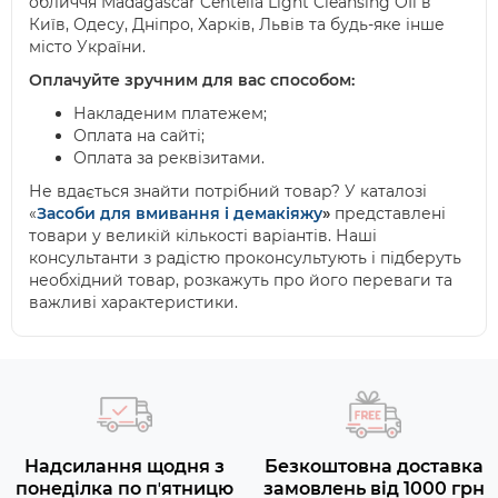
обличчя
Madagascar
Centella
Light
Cleansing
OIl
в
Київ, Одесу, Дніпро, Харків, Львів та будь-яке інше
місто України.
Оплачуйте зручним для вас способом:
Накладеним платежем;
Оплата на сайті;
Оплата за реквізитами.
Не вдається знайти потрібний товар? У каталозі
«
Засоби для вмивання і демакіяжу
»
представлені
товари у великій кількості варіантів. Наші
консультанти з радістю проконсультують і підберуть
необхідний товар, розкажуть про його переваги та
важливі характеристики.
Надсилання щодня з
Безкоштовна доставка
понеділка по пʼятницю
замовлень від 1000 грн