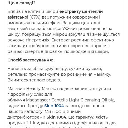
Що в складі?
Вплив на клітини шкіри
екстракту центелли
азіатської
(67%) дає потужний оздоровчий і
омолоджувальний ефект. Завдяки центеллі
азіатській послаблюється УФ-випромінювання на
шкіру, покращується мікроциркуляція і зменшується
венозна гіпертензія. Екстракт рослини ефективно
захищає стовбурові клітини шкіри від старіння і
ранньої смерті, відновлює пошкодження шкіри.
Спосіб застосування:
Нанесіть засіб на суху шкіру, сухими руками,
ретельно промасажуйте до розчинення макіяжу.
Вмийтеся теплою водою.
Магазин
Beauty
Maniac
надає можливість купити
гідрофільну олію для
обличчя
Madagascar
Centella
Light
Cleansing
OIl
від
відомого бренду
Skin
1004
за вигідною ціною
нашого каталогу. Ми є офіційними
дистриб'юторами
Skin
1004
, що гарантує якість
продукції. Швидко доставимо гідрофільну олію для