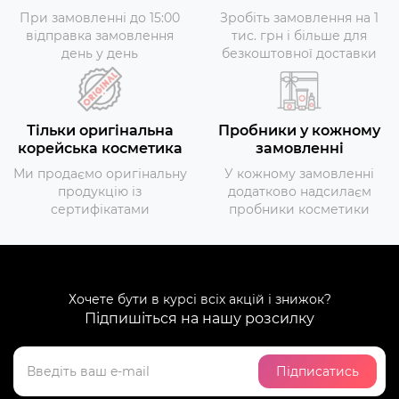
При замовленні до 15:00
Зробіть замовлення на 1
відправка замовлення
тис. грн і більше для
день у день
безкоштовної доставки
Тільки оригінальна
Пробники у кожному
корейська косметика
замовленні
Ми продаємо оригінальну
У кожному замовленні
продукцію із
додатково надсилаєм
сертифікатами
пробники косметики
Хочете бути в курсі всіх акцій і знижок?
Підпишіться на нашу розсилку
Підписатись