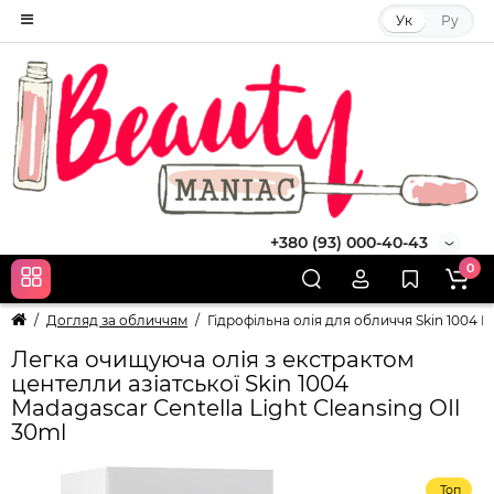
Ук
Ру
+380 (93) 000-40-43
0
Догляд за обличчям
Гідрофільна олія для обличчя Skin 1004 Ma
Легка очищуюча олія з екстрактом
центелли азіатської Skin 1004
Madagascar Centella Light Cleansing OIl
30ml
Топ