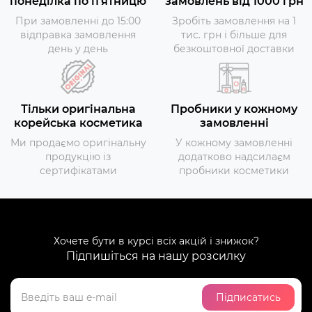
понеділка по пʼятницю
замовлень від 1000 грн
При замовленні до 15:00
Зробіть замовлення на 1
відправка замовлення
тис. грн і більше для
день у день
безкоштовної доставки
Тільки оригінальна
Пробники у кожному
корейська косметика
замовленні
Ми продаємо оригінальну
У кожному замовленні
продукцію із
додатково надсилаєм
сертифікатами
пробники косметики
Хочете бути в курсі всіх акцій і знижок?
Підпишіться на нашу розсилку
Підписатись