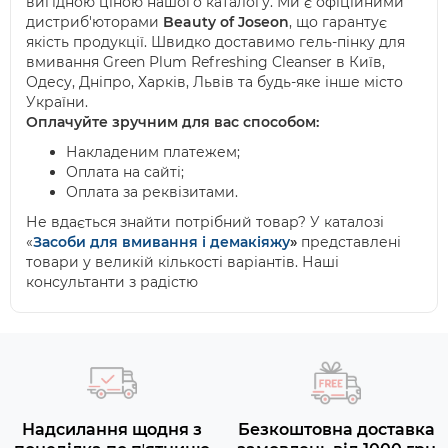
вигідною ціною нашого каталогу. Ми є офіційними
дистриб'юторами
Beauty
of
Joseon
, що гарантує
якість продукції. Швидко доставимо гель-пінку для
вмивання Green Plum Refreshing Cleanser в Київ,
Одесу, Дніпро, Харків, Львів та будь-яке інше місто
України.
Оплачуйте зручним для вас способом:
Накладеним платежем;
Оплата на сайті;
Оплата за реквізитами.
Не вдається знайти потрібний товар? У каталозі
«
Засоби для вмивання і демакіяжу
»
представлені
товари у великій кількості варіантів. Наші
консультанти з радістю
Надсилання щодня з
Безкоштовна доставка