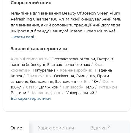
Скорочений опис
Гель-пінка для вмивання Beauty Of Joseon Green Plum
Refreshing Cleanser 100 мл М'який очищувальний гель
для вмивання, який доповнить традиційний догляд за
шкірою від бренду Beauty of Joseon. Green Plum Ref...
Читати далі...
Загальні характеристики
Активні компоненти
Екстракт зеленої сливи, Екстракт
насіння бобів мунг, Екстракт зеленого чаю
Клас
косметики
Натуральна
Країна-виробник
Південна
Корея
Призначення
Освіження, Очищення, Проти
запалень, Зволоження, Заспокоєння
Вік
18+
Об'єм
100мл
Стать
Для жінок
Тип засобу
Гель
Тип шкіри
Всі типи
Час застосування
Універсальний
Всі характеристики
2
Опис
Характеристики
Відгуки