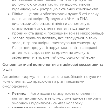
допомогою сироваток, які, як відомо, мають
підвищену концентрацію активних компонентів.
Пілінг – ще один обов’язковий пункт б’юті-плану
для вікової шкіри. Продукти з АНА та РНА
кислотами або ензимні пілінги допоможуть
стимулювати оновлення клітин, підвищити
проникність шкіри, покращити тон та мікрорельєф.
Золоте правило догляду, яке стосується, в тому
числі, й зрілої шкіри – застосування санскрину.
Якщо цей продукт ігнорується, навіть найкращі
антивікові сироватки та креми не зможуть
забезпечити виражений омолоджуючий ефект.
Основні активні компоненти антивікової косметики та
їх дія
Антивікові формули — це завжди комбінація потужних
компонентів, що працюють на різні механізми
омолодження.
Ретинол
і його похідні стимулюють оновлення
клітин, вирівнюють текстуру, зменшують глибину
зморшок і підсилюють синтез колагену.