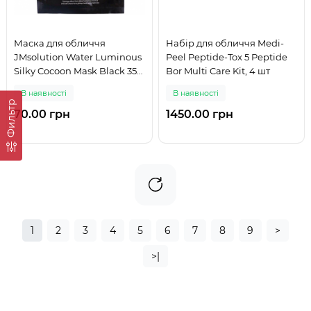
Маска для обличчя
Набір для обличчя Medi-
JMsolution Water Luminous
Peel Peptide-Tox 5 Peptide
Silky Cocoon Mask Black 35
Bor Multi Care Kit, 4 шт
ml
В наявності
В наявності
Фильтр
70.00 грн
1450.00 грн
1
2
3
4
5
6
7
8
9
>
>|