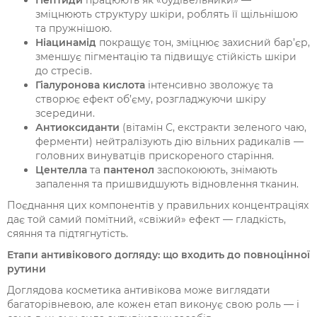
Пептиди
працюють як «будівельники» —
зміцнюють структуру шкіри, роблять її щільнішою
та пружнішою.
Ніацинамід
покращує тон, зміцнює захисний бар’єр,
зменшує пігментацію та підвищує стійкість шкіри
до стресів.
Гіалуронова кислота
інтенсивно зволожує та
створює ефект об’єму, розгладжуючи шкіру
зсередини.
Антиоксиданти
(вітамін С, екстракти зеленого чаю,
ферменти) нейтралізують дію вільних радикалів —
головних винуватців прискореного старіння.
Центелла
та
пантенол
заспокоюють, знімають
запалення та пришвидшують відновлення тканин.
Поєднання цих компонентів у правильних концентраціях
дає той самий помітний, «свіжий» ефект — гладкість,
сяяння та підтягнутість.
Етапи антивікового догляду: що входить до повноцінної
рутини
Доглядова косметика антивікова може виглядати
багаторівневою, але кожен етап виконує свою роль — і