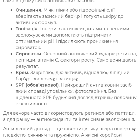
саме в цьому сила антивікових засобів.
Очищення
. М’які пінки або гідрофільні олії
зберігають захисний бар’єр і готують шкіру до
активних формул.
Тонізація
. Тонери з антиоксидантами та легкими
зволожувачами допомагають підтримати
оптимальний pH і підсилюють проникнення
сироваток.
Сироватки
. Основний антивіковий «удар»: ретинол,
пептиди, вітамін С, фактори росту. Саме вони дають
результат.
Крем
. Закріплює дію активів, відновлює ліпідний
бар’єр, зволожує і захищає.
SPF (обов’язково!)
. Найкращий антивіковий засіб,
який справді уповільнює фотостаріння. Без
щоденного SPF будь-який догляд втрачає половину
ефективності.
Для вечора часто використовують ретинол або пептиди,
а для ранку — антиоксиданти та інтенсивне зволоження.
Антивіковий догляд — це інвестиція, яку шкіра повертає
гладкістю, сяянням та пружністю. А якісні корейські