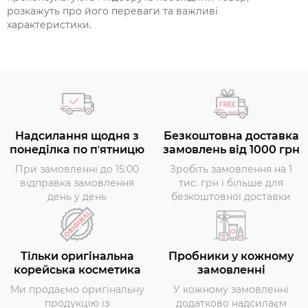
розкажуть про його переваги та важливі
характеристики.
Надсилання щодня з
Безкоштовна доставка
понеділка по пʼятницю
замовлень від 1000 грн
При замовленні до 15:00
Зробіть замовлення на 1
відправка замовлення
тис. грн і більше для
день у день
безкоштовної доставки
Тільки оригінальна
Пробники у кожному
корейська косметика
замовленні
Ми продаємо оригінальну
У кожному замовленні
продукцію із
додатково надсилаєм