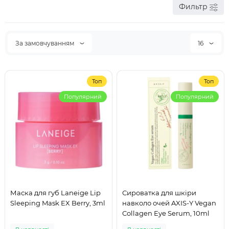
Фильтр
За замовчуванням
16
Топ
Топ
Популярний
Популярний
Маска для губ Laneige Lip
Сироватка для шкіри
Sleeping Mask EX Berry, 3ml
навколо очей AXIS-Y Vegan
Collagen Eye Serum, 10ml