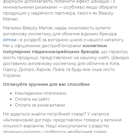
формули допомагають побачити ефект швидше і з
мінімальними ризиками — особливо якщо обирати
продукцію у надійного партнера, такого як
Beauty
Maniac
.
Магазин
Beauty
Maniac
надає можливість купити
антивікову косметику для обличчя відомих брендів
оптом
і в роздріб за вигідною ціною з нашого каталогу.
Ми є офіційними дистриб'юторами
косметики
популярних південнокорейських брендів
, що гарантує
якість продукції, представленої на нашому сайті. Швидко
доставимо антивікову косметику для обличчя в Київ,
Одесу, Дніпро, Харків, Львів та будь-яке інше місто
України.
Оплачуйте зручним для вас способом:
Накладеним платежем;
Оплата на сайті;
Оплата за реквізитами.
Не вдається знайти потрібний товар? У каталозі
«Антивіковий догляд» представлені товари у великій
кількості варіантів. Наші консультанти з радістю
проконсультують і підберуть необхідний товар,