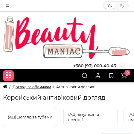
Ук
Ру
+380 (93) 000-40-43
0
Догляд за обличчям
Антивіковий догляд
Корейський антивіковий догляд
(АД) Емульсії та
(А
(АД) Догляд за губами
есенції
вм