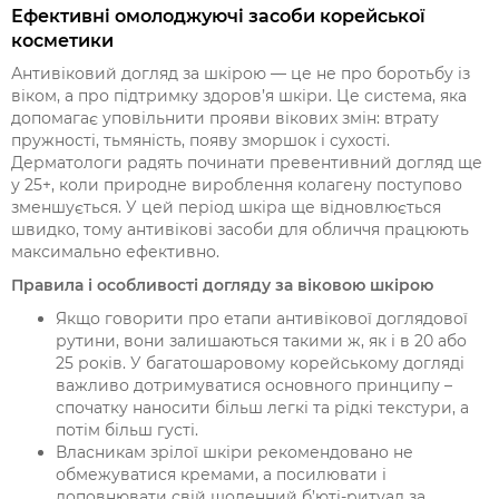
Ефективні омолоджуючі засоби корейської
косметики
Антивіковий догляд за шкірою — це не про боротьбу із
віком, а про підтримку здоров’я шкіри. Це система, яка
допомагає уповільнити прояви вікових змін: втрату
пружності, тьмяність, появу зморшок і сухості.
Дерматологи радять починати превентивний догляд ще
у 25+, коли природне вироблення колагену поступово
зменшується. У цей період шкіра ще відновлюється
швидко, тому антивікові засоби для обличчя працюють
максимально ефективно.
Правила і особливості догляду за віковою шкірою
Якщо говорити про етапи антивікової доглядової
рутини, вони залишаються такими ж, як і в 20 або
25 років. У багатошаровому корейському догляді
важливо дотримуватися основного принципу –
спочатку наносити більш легкі та рідкі текстури, а
потім більш густі.
Власникам зрілої шкіри рекомендовано не
обмежуватися кремами, а посилювати і
доповнювати свій щоденний б’юті-ритуал за