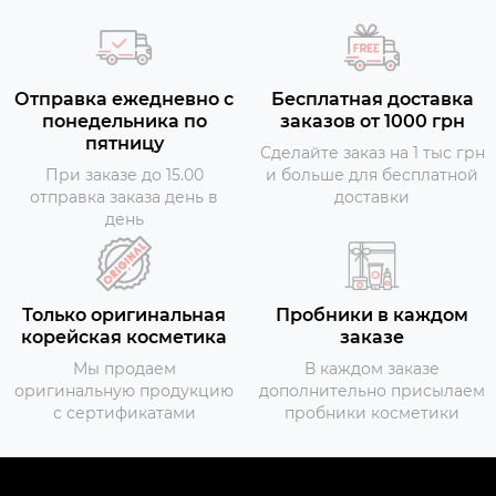
Отправка ежедневно с
Бесплатная доставка
понедельника по
заказов от 1000 грн
пятницу
Сделайте заказ на 1 тыс грн
При заказе до 15.00
и больше для бесплатной
отправка заказа день в
доставки
день
Только оригинальная
Пробники в каждом
корейская косметика
заказе
Мы продаем
В каждом заказе
оригинальную продукцию
дополнительно присылаем
с сертификатами
пробники косметики