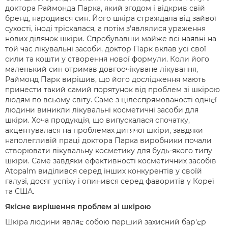
доктора Раймонда Парка, який згодом і відкрив свій
бренд, народився син. Його шкіра страждала від зайвої
сухості, іноді тріскалася, а потім з'являлися ураження
нових ділянок шкіри. Спробувавши майже всі наявні на
той час лікувальні засоби, доктор Парк вклав усі свої
сили та кошти у створення нової формули. Коли його
маленький син отримав довгоочікуване лікування,
Раймонд Парк вирішив, що його дослідження мають
принести такий самий порятунок від проблем зі шкірою
людям по всьому світу. Саме з цілеспрямованості однієї
людини виникли лікувальні косметичні засоби для
шкіри. Хоча продукція, що випускалася спочатку,
акцентувалася на проблемах дитячої шкіри, завдяки
наполегливій праці доктора Парка виробники почали
створювати лікувальну косметику для будь-якого типу
шкіри. Саме завдяки ефективності косметичних засобів
Atopalm виділився серед інших конкурентів у своїй
галузі, досяг успіху і опинився серед фаворитів у Кореї
та США.
Якісне вирішення проблем зі шкірою
Шкіра людини являє собою перший захисний бар'єр