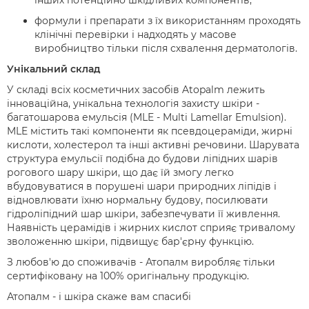
інших потенційно шкідливих компонентів;
формули і препарати з їх використанням проходять
клінічні перевірки і надходять у масове
виробництво тільки після схвалення дерматологів.
Унікальний склад
У складі всіх косметичних засобів Atopalm лежить
інноваційна, унікальна технологія захисту шкіри -
багатошарова емульсія (MLE - Multi Lamellar Emulsion).
MLE містить такі компоненти як псевдоцераміди, жирні
кислоти, холестерол та інші активні речовини. Шарувата
структура емульсії подібна до будови ліпідних шарів
рогового шару шкіри, що дає їй змогу легко
вбудовуватися в порушені шари природних ліпідів і
відновлювати їхню нормальну будову, посилювати
гідроліпідний шар шкіри, забезпечувати її живлення.
Наявність церамідів і жирних кислот сприяє тривалому
зволоженню шкіри, підвищує бар'єрну функцію.
З любов'ю до споживачів - Атопалм виробляє тільки
сертифіковану на 100% оригінальну продукцію.
Атопалм - і шкіра скаже вам спасибі