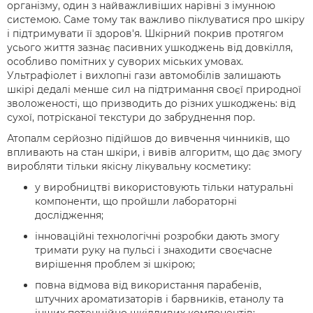
організму, один з найважливіших нарівні з імунною
системою. Саме тому так важливо піклуватися про шкіру
і підтримувати її здоров'я. Шкірний покрив протягом
усього життя зазнає пасивних ушкоджень від довкілля,
особливо помітних у суворих міських умовах.
Ультрафіолет і вихлопні гази автомобілів залишають
шкірі дедалі менше сил на підтримання своєї природної
зволоженості, що призводить до різних ушкоджень: від
сухої, потрісканої текстури до забруднення пор.
Атопалм серйозно підійшов до вивчення чинників, що
впливають на стан шкіри, і вивів алгоритм, що дає змогу
виробляти тільки якісну лікувальну косметику:
у виробництві використовують тільки натуральні
компоненти, що пройшли лабораторні
дослідження;
інноваційні технологічні розробки дають змогу
тримати руку на пульсі і знаходити своєчасне
вирішення проблем зі шкірою;
повна відмова від використання парабенів,
штучних ароматизаторів і барвників, етанолу та