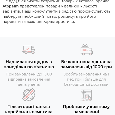
Не вдається знайти потрібний товар? У каталозі бренда
Atopalm
представлені товари у великій кількості
варіантів. Наші консультанти з радістю проконсультують і
підберуть необхідний товар, розкажуть про його
переваги та важливі характеристики.
Надсилання щодня з
Безкоштовна доставка
понеділка по пʼятницю
замовлень від 1000 грн
При замовленні до 15:00
Зробіть замовлення на 1
відправка замовлення
тис. грн і більше для
день у день
безкоштовної доставки
Тільки оригінальна
Пробники у кожному
корейська косметика
замовленні