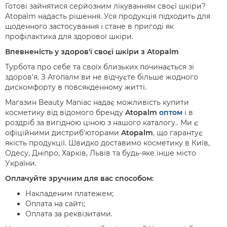
Готові зайнятися серйозним лікуванням своєї шкіри?
Atopalm надасть рішення. Уся продукція підходить для
щоденного застосування і стане в пригоді як
профілактика для здорової шкіри.
Впевненість у здоров'ї своєї шкіри з Atopalm
Турбота про себе та своїх близьких починається зі
здоров'я. З Атопалм ви не відчуєте більше жодного
дискомфорту в повсякденному житті.
Магазин Beauty Maniac надає можливість купити
косметику від відомого бренду
Atopalm
оптом
і в
роздріб за вигідною ціною з нашого каталогу.. Ми є
офіційними дистриб'юторами
Atopalm
, що гарантує
якість продукції. Швидко доставимо косметику в Київ,
Одесу, Дніпро, Харків, Львів та будь-яке інше місто
України.
Оплачуйте зручним для вас способом:
Накладеним платежем;
Оплата на сайті;
Оплата за реквізитами.