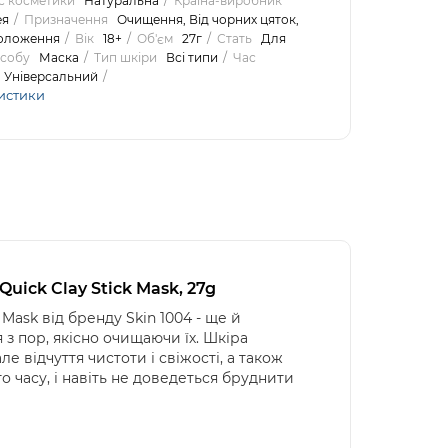
с косметики
Натуральна
Країна-виробник
ея
Призначення
Очищення, Від чорних цяток,
оложення
Вік
18+
Об'єм
27г
Стать
Для
асобу
Маска
Тип шкіри
Всі типи
Час
Універсальний
истики
uick Clay Stick Mask, 27g
k Mask
від
бренду
Skin 1004 -
ще
й
з пор, якісно очищаючи їх. Шкіра
 відчуття чистоти і свіжості, а також
 часу, і навіть не доведеться бруднити