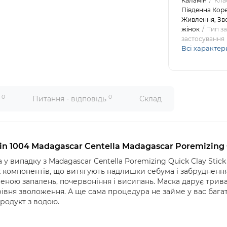
Каламін
Кла
Південна Кор
Живлення, Зв
жінок
Тип з
застосування
Всі характер
0
0
и
Питання - відповідь
Склад
in 1004 Madagascar Centella Madagascar Poremizing Q
а
у
випадку
з
Madagascar Centella Poremizing Quick Clay Stic
 компонентів, що витягують надлишки себума і забруднення 
еною запалень, почервоніння і висипань. Маска дарує тривале
вня зволоження. А ще сама процедура не займе у вас багато
родукт з водою.