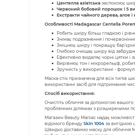
Центелла азіатська
заспокоює шкіру
Червоний бобовий порошок і 5 ви
Екстракти чайного дерева, алое і 
Особливості
Madagascar Centella Porem
Робить
шкіру
більш
гладкою
і
рів
Знімає
подразнення
і
почервонінн
Зміцнює
шкіру
і
покращує
бар
'
єрні
Глибоко очищає шкіру від забрудн
Ефективно видаляє чорні цятки і з
Вирівнює тон і мікрорельєф, роби
Зручність у використанні - формула
Маска-стік призначена для всіх типів ш
використанні засіб для підтримання чист
Спосіб використання:
Очистіть обличчя за допомогою вашого 
проблемних ділянках з розширеними пор
Магазин Beauty Maniac надає можливість
відомого бренду
Skin
1004
за вигідною 
Швидко доставимо маску для обличчя Mad