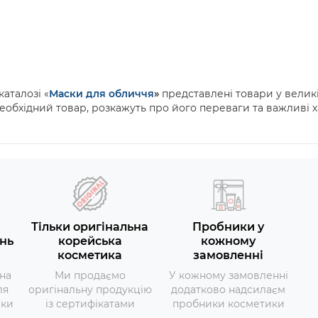
аталозі «
Маски для обличчя
»
представлені товари у великі
необхідний товар, розкажуть про його переваги та важливі 
Тільки оригінальна
Пробники у
нь
корейська
кожному
косметика
замовленні
на
Ми продаємо
У кожному замовленні
ля
оригінальну продукцію
додатково надсилаєм
вки
із сертифікатами
пробники косметики