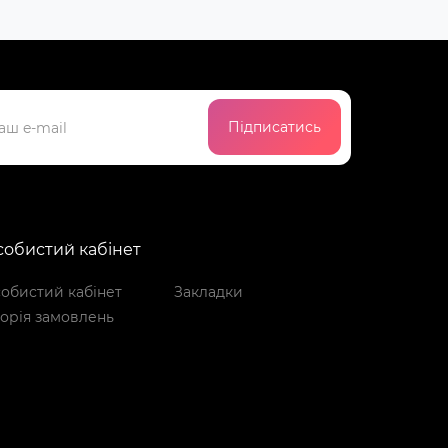
Підписатись
обистий кабінет
обистий кабінет
Закладки
торія замовлень