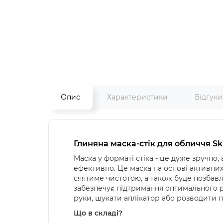
Опис
Характеристики
Відгук
Глиняна
маска
-
стік
для
обличчя
Sk
Маска
у
форматі
стіка
-
це
дуже
зручно
,
ефективно
.
Це маска на основі активних
сяятиме чистотою, а також буде позбавл
забезпечує підтримання оптимального рі
руки, шукати аплікатор або розводити п
Що в складі?