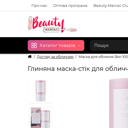
Про нас
Оптова програма
Beauty Maniac Cl
Каталог товарів
Догляд за обличчям
Маска для обличчя Skin 100
Глиняна маска-стік для обличч