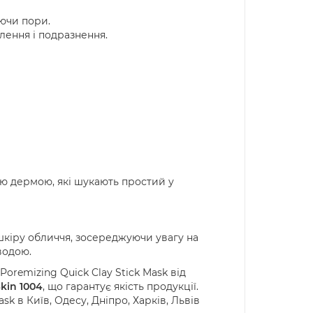
ючи пори.
лення і подразнення.
ою дермою, які шукають простий у
шкіру обличчя, зосереджуючи увагу на
водою.
oremizing Quick Clay Stick Mask
від
kin
1004
, що гарантує якість продукції.
ask
в Київ, Одесу, Дніпро, Харків, Львів