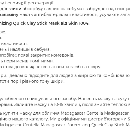
 і сприяє її регенерації.
дів глини
абсорбує надлишок себума і забруднення, очища
каламіну
мають антибактеріальні властивості, усувають запа
izing Quick Clay Stick Mask
від
Skin 1004:
ною
.
я
.
властивості
.
ень і надлишків себума.
апобігає появі закритих комедонів.
ть пори менш помітними.
 стіка дозволяє легко наносити засіб на шкіру.
кіри. Ідеально підходить для людей з жирною та комбінован
оти пор і рівного тону шкіри.
улюбленого очищувального засобу. Нанесіть маску на суху 
ами. Залиште маску на 10-15 хвилин, після змийте теплою 
 купити маску для обличчя Madagascar Centella Madagascar P
ціною нашого каталогу. Ми є офіційними дистриб'юторами
S
agascar Centella Madagascar Poremizing Quick Clay Stick M