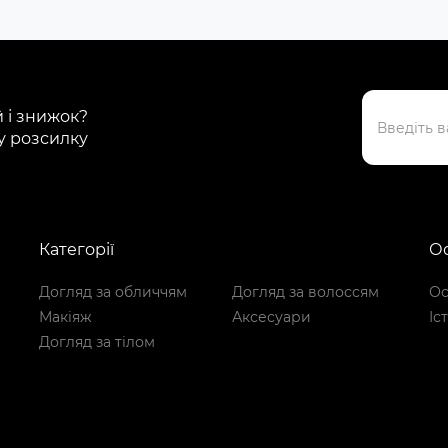
й і знижок?
у розсилку
Категорії
Ос
Догляд за обличчям
Догляд за волоссям
Ос
Макіяж
Аксесуари
Іс
Догляд за тілом