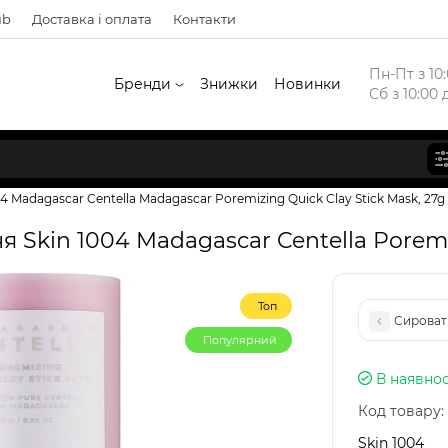
ub
Доставка і оплата
Контакти
Пн-Пт з 10:
Бренди
Знижки
Новинки
Сб з 10:00 
4 Madagascar Centella Madagascar Poremizing Quick Clay Stick Mask, 27g
я Skin 1004 Madagascar Centella Poremiz
Топ
Сироватк
Популярний
В наявнос
Код товару:
Skin 1004