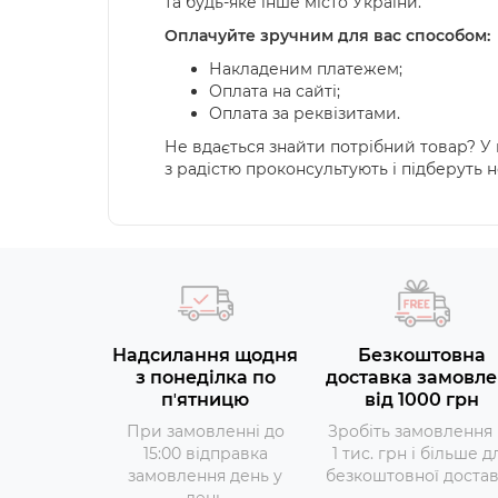
та будь-яке інше місто України.
Оплачуйте зручним для вас способом:
Накладеним платежем;
Оплата на сайті;
Оплата за реквізитами.
Не вдається знайти потрібний товар? У к
з радістю проконсультують і підберуть 
Надсилання щодня
Безкоштовна
з понеділка по
доставка замовле
пʼятницю
від 1000 грн
При замовленні до
Зробіть замовлення 
15:00 відправка
1 тис. грн і більше д
замовлення день у
безкоштовної доста