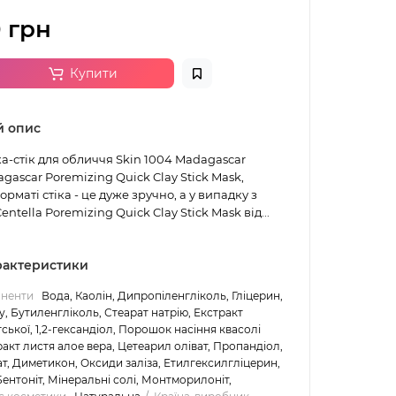
 грн
Купити
й опис
а-стік для обличчя Skin 1004 Madagascar
gascar Poremizing Quick Clay Stick Mask,
рматі стіка - це дуже зручно, а у випадку з
ntella Poremizing Quick Clay Stick Mask від...
арактеристики
оненти
Вода, Каолін, Дипропіленгліколь, Гліцерин,
у, Бутиленгліколь, Стеарат натрію, Екстракт
ської, 1,2-гександіол, Порошок насіння квасолі
ракт листя алое вера, Цетеарил оліват, Пропандіол,
ат, Диметикон, Оксиди заліза, Етилгексилгліцерин,
Бентоніт, Мінеральні солі, Монтморилоніт,