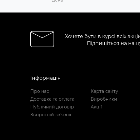
день
Хочете бути в курсі всіх акці
Підпишіться на наш
Інформація
Про нас
Карта сайту
Доставка та оплата
Виробники
Публічний договір
Акції
Зворотній зв’язок