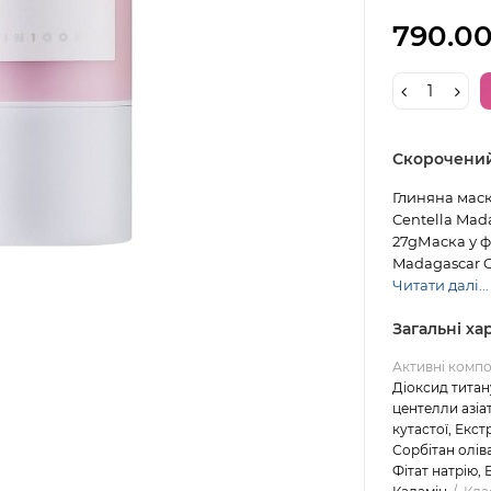
790.00
Скорочени
Глиняна маск
Centella Mada
27gМаска у фо
Madagascar Ce
Читати далі...
Загальні х
Активні комп
Діоксид титан
центелли азіат
кутастої, Екст
Сорбітан олів
Фітат натрію, 