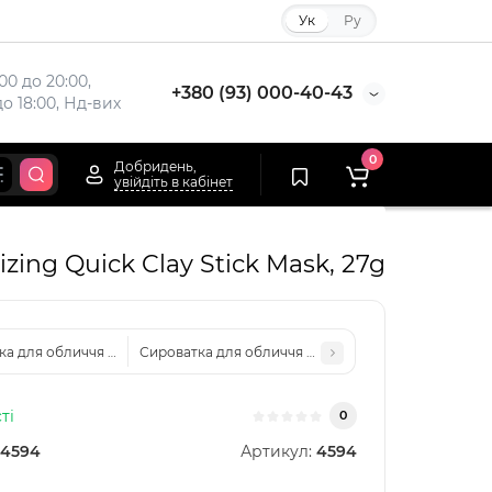
Ук
Ру
00 до 20:00,

+380 (93) 000-40-43
до 18:00, Нд-вих
0
Добридень,
увійдіть в кабінет
ing Quick Clay Stick Mask, 27g
а для обличчя Dr. Althea Vitamin C Boosting Serum, 30ml
Сироватка для обличчя Cosrx The 6 Peptide Skin Boo
ті
0
4594
Артикул:
4594