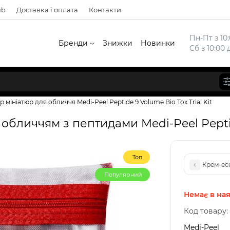
ub
Доставка і оплата
Контакти
Пн-Пт з 10:
Бренди
Знижки
Новинки
Сб з 10:00 
р мініатюр для обличчя Medi-Peel Peptide 9 Volume Bio Tox Trial Kit
 обличчям з пептидами Medi-Peel Peptid
Топ
Крем-есе
Популярний
Немає в ная
Код товару:
Medi-Peel