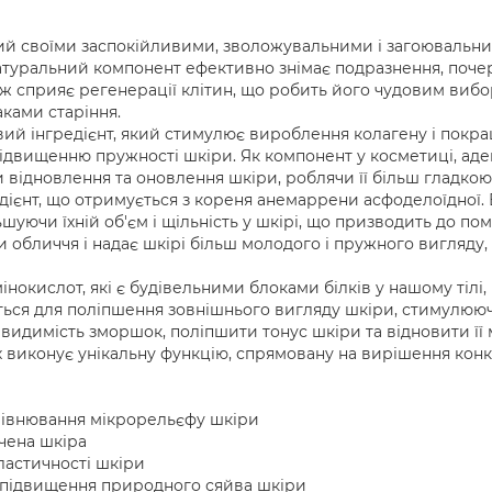
й своїми заспокійливими, зволожувальними і загоювальним
атуральний компонент ефективно знімає подразнення, почер
ож сприяє регенерації клітин, що робить його чудовим виб
ками старіння.
вий інгредієнт, який стимулює вироблення колагену і покра
вищенню пружності шкіри. Як компонент у косметиці, аден
ідновлення та оновлення шкіри, роблячи її більш гладкою
дієнт, що отримується з кореня анемаррени асфоделоїдної. 
шуючи їхній об'єм і щільність у шкірі, що призводить до по
 обличчя і надає шкірі більш молодого і пружного вигляду
нокислот, які є будівельними блоками білків у нашому тілі,
ься для поліпшення зовнішнього вигляду шкіри, стимулюючи
идимість зморшок, поліпшити тонус шкіри та відновити її м
их виконує унікальну функцію, спрямовану на вирішення кон
рівнювання мікрорельєфу шкіри
чена шкіра
ластичності шкіри
, підвищення природного сяйва шкіри