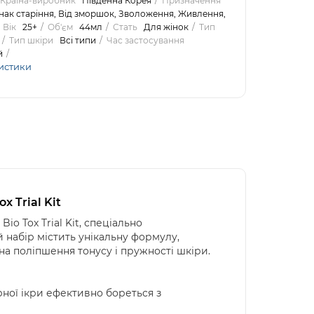
Країна-виробник
Південна Корея
Призначення
нак старіння, Від зморшок, Зволоження, Живлення,
Вік
25+
Об'єм
44мл
Стать
Для жінок
Тип
Тип шкіри
Всі типи
Час застосування
й
истики
 Trial Kit
o Tox Trial Kit, спеціально
 набір містить унікальну формулу,
а поліпшення тонусу і пружності шкіри.
орної ікри ефективно бореться з