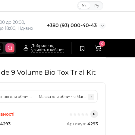
Ук
Ру
00 до 20:00,

+380 (93) 000-40-43
до 18:00, Нд-вих
0
Добридень,
увійдіть в кабінет
e 9 Volume Bio Tox Trial Kit
нція для обличчя Mary & May Vegan Blackberry Complex Cream Essence 
Маска для обличчя Mary & May Calendula Peptide Age
вності
0
4293
Артикул:
4293