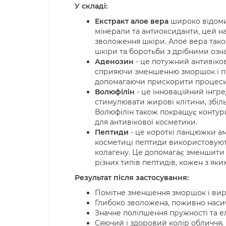
У складі:
Екстракт алое вера
широко відоми
мінерали та антиоксиданти, цей н
зволоження шкіри. Алое вера так
шкіри та боротьби з дрібними озна
Аденозин
- це потужний антивіко
сприяючи зменшенню зморшок і під
допомагаючи прискорити процеси в
Волюфілін
- це інноваційний інгре
стимулювати жирові клітини, збіль
Волюфілін також покращує контури
для антивікової косметики.
Пептиди
- це короткі ланцюжки амі
косметиці пептиди використовуют
колагену. Це допомагає зменшити в
різних типів пептидів, кожен з як
Результат після застосування:
Помітне зменшення зморшок і ви
Глибоко зволожена, поживно наси
Значне поліпшення пружності та е
Сяючий і здоровий колір обличчя