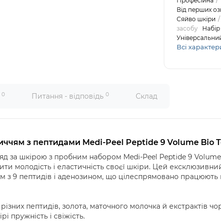
Професійна
Від перших оз
Сяйво шкіри
засобу
Набір
Універсальни
Всі характер
0
0
и
Питання - відповідь
Склад
ччям з пептидами Medi-Peel Peptide 9 Volume Bio Tox
 за шкірою з пробним набором Medi-Peel Peptide 9 Volume Bi
ити молодість і еластичність своєї шкіри. Цей ексклюзивний
м з 9 пептидів і аденозином, що цілеспрямовано працюють н
 різних пептидів, золота, маточного молочка й екстрактів ч
і пружність і свіжість.