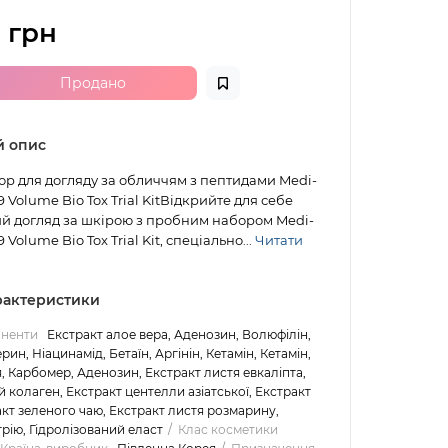
 грн
Продано
й опис
юр для догляду за обличчям з пептидами Medi-
9 Volume Bio Tox Trial KitВідкрийте для себе
й догляд за шкірою з пробним набором Medi-
 Volume Bio Tox Trial Kit, спеціально...
Читати
арактеристики
оненти
Екстракт алое вера, Аденозин, Волюфілін,
рин, Ніацинамід, Бетаїн, Аргінін, Кетамін, Кетамін,
, Карбомер, Аденозин, Екстракт листя евкаліпта,
й колаген, Екстракт центелли азіатської, Екстракт
акт зеленого чаю, Екстракт листя розмарину,
трію, Гідролізований еласт
Клас косметики