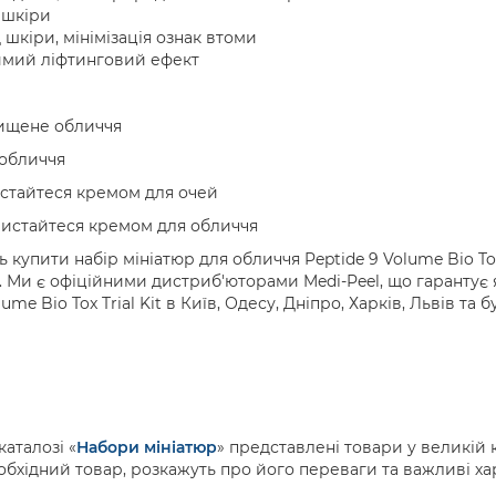
 шкіри
шкіри, мінімізація ознак втоми
имий ліфтинговий ефект
очищене обличчя
 обличчя
истайтеся кремом для очей
ристайтеся кремом для обличчя
купити набір мініатюр для обличчя Peptide 9 Volume Bio Tox 
. Ми є офіційними дистриб'юторами Medi-Peel, що гарантує 
me Bio Tox Trial Kit в Київ, Одесу, Дніпро, Харків, Львів та 
аталозі «
Набори мініатюр
» представлені товари у великій к
обхідний товар, розкажуть про його переваги та важливі х