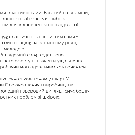
и властивостями. Багатий на вітаміни,
воніння і забезпечує глибоке
ором для відновлення пошкодженої
щує еластичність шкіри, тим самим
озин працює на клітинному рівні,
 і молодою.
Він відомий своєю здатністю
мітного ефекту підтяжки й ущільнення.
, роблячи його ідеальним компонентом
 включно з колагеном у шкірі. У
 її до оновлення і виробництва
олодий і здоровий вигляд. Існує безліч
кретних проблем зі шкірою.