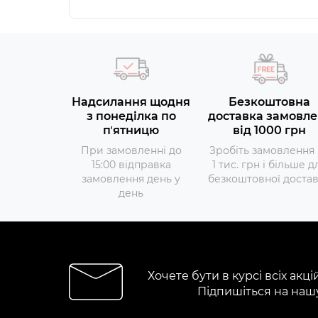
Надсилання щодня
Безкоштовна
з понеділка по
доставка замовле
пʼятницю
від 1000 грн
При замовленні до
Зробіть замовлення 
15:00 відправка
1 тис. грн і більше д
замовлення день у
безкоштовної доста
день
Хочете бути в курсі всіх акці
Підпишіться на наш