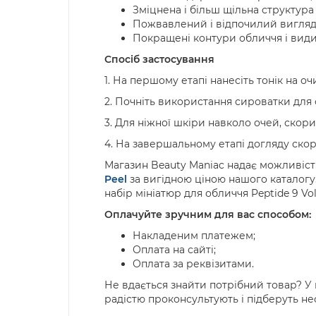
Зміцнена і більш щільна структура
Пожвавлений і відпочилий вигляд 
Покращені контури обличчя і вид
Спосіб застосування
1. На першому етапі нанесіть тонік на 
2. Почніть використання сироватки для
3. Для ніжної шкіри навколо очей, скор
4. На завершальному етапі догляду ско
Магазин Beauty Maniac надає можливість 
Peel
за вигідною ціною нашого каталогу
набір мініатюр для обличчя Peptide 9 Volu
Оплачуйте зручним для вас способом:
Накладеним платежем;
Оплата на сайті;
Оплата за реквізитами.
Не вдається знайти потрібний товар? У к
радістю проконсультують і підберуть не