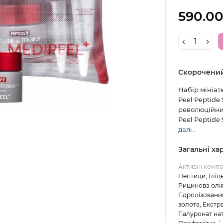
590.00
Скорочени
Набір мініат
Peel Peptide 
революційни
Peel Peptide 9
далі...
Загальні х
Активні комп
Пептиди, Гліце
Рицинова олія
Гідролізовани
золота, Екстр
Гіалуронат на