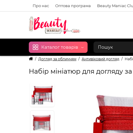
Про нас
Оптова програма
Beauty Maniac Cl
Каталог товарів
Догляд за обличчям
Антивіковий догляд
Набі
Набір мініатюр для догляду за