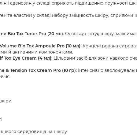
лін і аденозин у складі сприяють підвищенню пружності шкір
ген та еластин у складі набору зміцнюють шкіру, сприяючи ї
e Bio Tox Toner Pro (20 мл)
: Освіжає і готує шкіру, макси
Volume Bio Tox Ampoule Pro (10 мл)
: Концентрована сироват
ами й активними компонентами.
f Tox Eye Cream (4 мл)
: Цільовий засіб для зони навколо о
 & Tension Tox Cream Pro (10 гр)
: Інтенсивно зволожуваль
иччя.
шкіри
і
ишнього середовища на шкіру