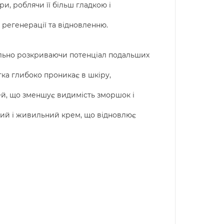
и, роблячи її більш гладкою і
ї регенерації та відновленню.
мально розкриваючи потенціал подальших
ка глибоко проникає в шкіру,
чей, що зменшує видимість зморшок і
ний і живильний крем, що відновлює