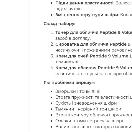
Підвищення еластичності
: Волюфі
підтягнутою.
Зміцнення структури шкіри
: Кола
Склад набору:
Тонер для обличчя Peptide 9 Volum
засобів догляду.
Сироватка для обличчя Peptide 9 
насичуючи її поживними речовин
Крем для очей Peptide 9 Volume Li
темних кіл.
Крем для обличчя Peptide 9 Volume
еластичність і щільність шкіри обл
Які проблеми вирішує:
Зморшки і тонкі лінії
Втрата пружності та еластичності 
Сухість і зневоднення шкіри
Тьмяний і нерівний тон шкіри
Втрата контуру обличчя і пружност
Ознаки втоми і стресу на шкірі
Вплив зовнішніх факторів навкол