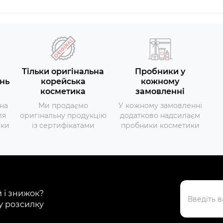
Тільки оригінальна
Пробники у
нь
корейська
кожному
косметика
замовленні
на
Ми продаємо
У кожному замовленні
ля
оригінальну продукцію
додатково надсилаєм
вки
із сертифікатами
пробники косметики
й і знижок?
у розсилку